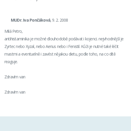
MUDr. Iva Pončáková
, 9. 2. 2008
Milá Petro,
antihistaminika je možné dlouhodobě podávat i kojenci. nejvhodnější je
Zyrtec nebo Xyzal, nebo Aerius nebo i Fenistil. Kůži je nutné také léčit
mastmi a eventuelně i zavést nějakou dietu, podle toho, na co dítě
reaguje.
Zdravím van
Zdravím van