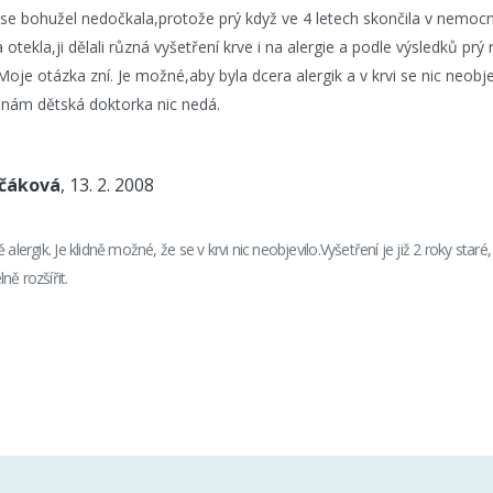
 se bohužel nedočkala,protože prý když ve 4 letech skončila v nemocn
 otekla,ji dělali různá vyšetření krve i na alergie a podle výsledků prý
Moje otázka zní. Je možné,aby byla dcera alergik a v krvi se nic neob
 nám dětská doktorka nic nedá.
nčáková
, 13. 2. 2008
 alergik. Je klidně možné, že se v krvi nic neobjevilo.Vyšetření je již 2 roky star
ě rozšířit.