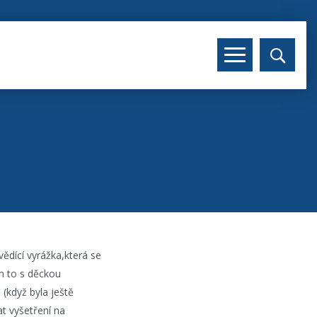
ědící vyrážka,která se
m to s děckou
 (když byla ještě
at vyšetření na