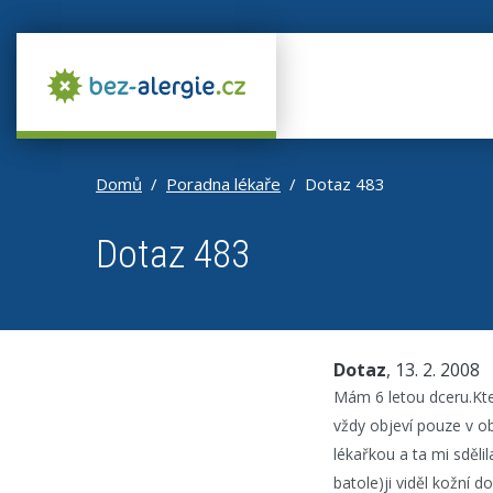
Domů
Poradna lékaře
Dotaz 483
Dotaz 483
Dotaz
, 13. 2. 2008
Mám 6 letou dceru.Kte
vždy objeví pouze v o
lékařkou a ta mi sděli
batole)ji viděl kožní 