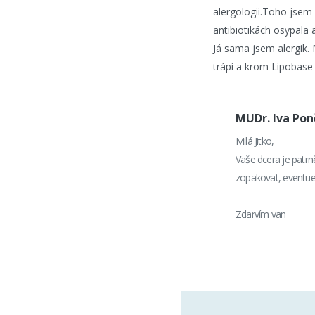
alergologii.Toho jsem
antibiotikách osypala a
Já sama jsem alergik. 
trápí a krom Lipobase
MUDr. Iva Po
Milá Jitko,
Vaše dcera je patrně
zopakovat, eventueln
Zdarvím van