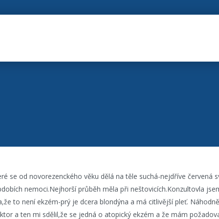
ré se od novorezenckého věku dělá na těle suchá-nejdříve červená sv
bdobích nemoci.Nejhorší průběh měla při neštovicích.Konzultovla jse
la,že to není ekzém-prý je dcera blondýna a má citlivější pleť. Náhodně
doktor a ten mi sdělil,že se jedná o atopický ekzém a že mám požadov