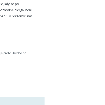
ici,kdy se po
 rozhodně alergik není.
jevilo?Ty "ekzemy" nás
é, je proto vhodné ho