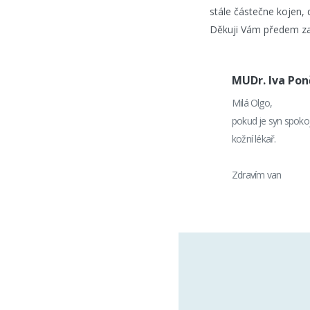
stále částečne kojen,
Děkuji Vám předem z
MUDr. Iva Po
Milá Olgo,
pokud je syn spokoj
kožní lékař.
Zdravím van