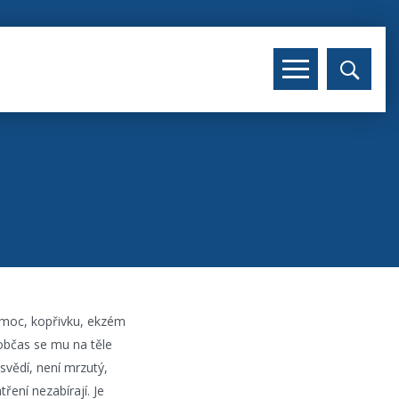
emoc, kopřivku, ekzém
 občas se mu na těle
svědí, není mrzutý,
ření nezabírají. Je