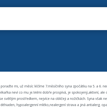
poraďte mi, už měsíc léčíme 7.měsíčního syna zpočátku na 5. a 6. n
 lékařka neví co mu je.Velmi dobře prospívá, je spokojený,aktivní, ale
se světlým prostředkem, nejvíce na obličeji a nožičkách. Syna však ne
dithiaden, hypoalergenní mléko,nealergení strava a jiná antialerg. opat