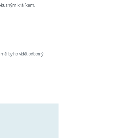
pokusným králíkem.
, měl by ho vidět odborný