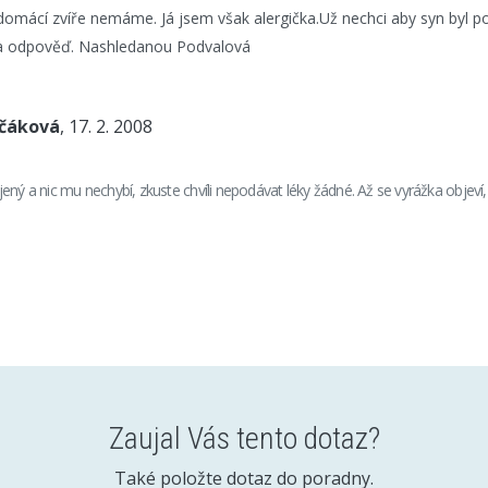
 domácí zvíře nemáme. Já jsem však alergička.Už nechci aby syn byl 
a odpověď. Nashledanou Podvalová
nčáková
, 17. 2. 2008
ený a nic mu nechybí, zkuste chvíli nepodávat léky žádné. Až se vyrážka objeví
Zaujal Vás tento dotaz?
Také položte dotaz do poradny.