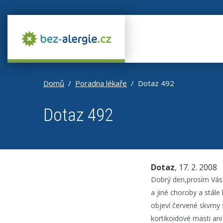
Domů
Poradna lékaře
Dotaz 492
Dotaz 492
Dotaz
, 17. 2. 2008
Dobrý den,prosím Vás 
a jiné choroby a stále
objeví červené skvrny 
kortikoidové masti ani 