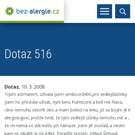
Dotaz 516
Dotaz
, 10. 3. 2008
Trpím astmatem, užívala jsem simbicord400,pro vedlejšíúčinky
jsem ho přestala užívat, nyní beru Pulmicord a bolí mě hlava,
ráno nemohu otevřít oko a mám bolest na krku, již se bojím jít k
alergologovi, protže tvrdí, že tyto vedlejší účinky nemohu mít a ,
že mi nemá co dát.Kašlu při námaze. Jsem již zoufalá a nevím
kam se obrátit je mi 64let. Poraďte prosím. Děkují Šímová