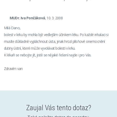
MUDr. Iva Pončáková
, 10. 3. 2008
Milá Dano,
bolest v krku by mohla být vedlejším účinkem léku. Po každé inhalaci si
musíte důkladně vypláchnout ústa, jinak hrozí plísňové onemocnění
dutiny ústní, které může vyvolávat bolesti v krku.
K lékaři se nebojte jít, jistě se nějaké řešení najde i pro Vás.
Zdravím van
Zaujal Vás tento dotaz?