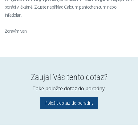
porádí v lékárně. Zkuste například Calcium pantothenicum nebo
Infadolan.
Zdravím van
Zaujal Vás tento dotaz?
Také položte dotaz do poradny.
Položit dotaz do poradny