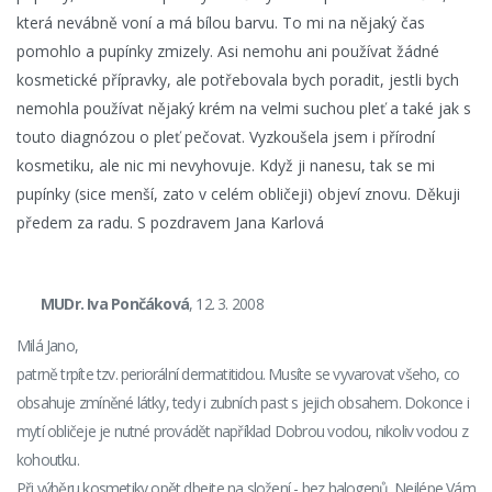
která nevábně voní a má bílou barvu. To mi na nějaký čas
pomohlo a pupínky zmizely. Asi nemohu ani používat žádné
kosmetické přípravky, ale potřebovala bych poradit, jestli bych
nemohla používat nějaký krém na velmi suchou pleť a také jak s
touto diagnózou o pleť pečovat. Vyzkoušela jsem i přírodní
kosmetiku, ale nic mi nevyhovuje. Když ji nanesu, tak se mi
pupínky (sice menší, zato v celém obličeji) objeví znovu. Děkuji
předem za radu. S pozdravem Jana Karlová
MUDr. Iva Pončáková
, 12. 3. 2008
Milá Jano,
patrně trpíte tzv. periorální dermatitidou. Musíte se vyvarovat všeho, co
obsahuje zmíněné látky, tedy i zubních past s jejich obsahem. Dokonce i
mytí obličeje je nutné provádět například Dobrou vodou, nikoliv vodou z
kohoutku.
Při výběru kosmetiky opět dbejte na složení - bez halogenů. Nejlépe Vám