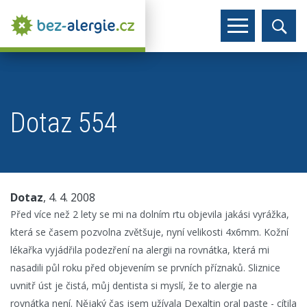
Dotaz 554
Dotaz
, 4. 4. 2008
Před více než 2 lety se mi na dolním rtu objevila jakási vyrážka,
která se časem pozvolna zvětšuje, nyní velikosti 4x6mm. Kožní
lékařka vyjádřila podezření na alergii na rovnátka, která mi
nasadili půl roku před objevením se prvních příznaků. Sliznice
uvnitř úst je čistá, můj dentista si myslí, že to alergie na
rovnátka není. Nějaký čas jsem užívala Dexaltin oral paste - cítila