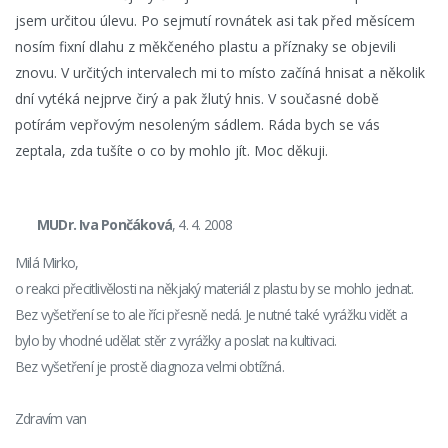
jsem určitou úlevu. Po sejmutí rovnátek asi tak před měsícem
nosím fixní dlahu z měkčeného plastu a příznaky se objevili
znovu. V určitých intervalech mi to místo začíná hnisat a několik
dní vytéká nejprve čirý a pak žlutý hnis. V současné době
potírám vepřovým nesoleným sádlem. Ráda bych se vás
zeptala, zda tušíte o co by mohlo jít. Moc děkuji.
MUDr. Iva Pončáková
, 4. 4. 2008
Milá Mirko,
o reakci přecitlivělosti na někjaký materiál z plastu by se mohlo jednat.
Bez vyšetření se to ale říci přesně nedá. Je nutné také vyrážku vidět a
bylo by vhodné udělat stěr z vyrážky a poslat na kultivaci.
Bez vyšetření je prostě diagnoza velmi obtížná.
Zdravím van