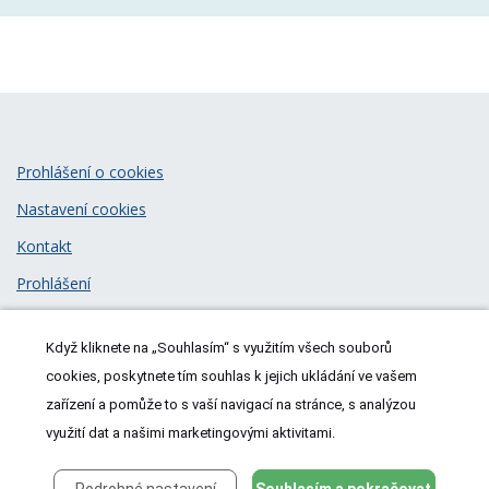
Prohlášení o cookies
Nastavení cookies
Kontakt
Prohlášení
Zásady zpracování osobních údajů
Když kliknete na „Souhlasím“ s využitím všech souborů
© 2026
MeDitorial
| ISSN 1805-3408
cookies, poskytnete tím souhlas k jejich ukládání ve vašem
zařízení a pomůže to s vaší navigací na stránce, s analýzou
využití dat a našimi marketingovými aktivitami.