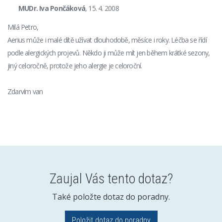
MUDr. Iva Pončáková
, 15. 4. 2008
Milá Petro,
Aerius může i malé dítě užívat dlouhodobě, měsíce i roky. Léčba se řídí
podle alergických projevů. Někdo ji může mít jen během krátké sezony,
jiný celoročně, protože jeho alergie je celoroční.
Zdarvím van
Zaujal Vás tento dotaz?
Také položte dotaz do poradny.
Položit dotaz do poradny