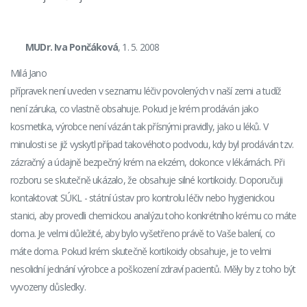
MUDr. Iva Pončáková
, 1. 5. 2008
Milá Jano
přípravek není uveden v seznamu léčiv povolených v naší zemi a tudíž
není záruka, co vlastně obsahuje. Pokud je krém prodáván jako
kosmetika, výrobce není vázán tak přísnými pravidly, jako u léků. V
minulosti se již vyskytl případ takovéhoto podvodu, kdy byl prodáván tzv.
zázračný a údajně bezpečný krém na ekzém, dokonce v lékárnách. Při
rozboru se skutečně ukázalo, že obsahuje silné kortikoidy. Doporučuji
kontaktovat SÚKL - státní ústav pro kontrolu léčiv nebo hygienickou
stanici, aby provedli chemickou analýzu toho konkrétního krému co máte
doma. Je velmi důležité, aby bylo vyšetřeno právě to Vaše balení, co
máte doma. Pokud krém skutečně kortikoidy obsahuje, je to velmi
nesolidní jednání výrobce a poškození zdraví pacientů. Měly by z toho být
vyvozeny důsledky.