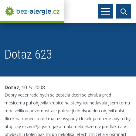
Dotaz 623
Dotaz
, 10. 5. 2008
Dobry vecer rada bych se zeptela dceri se zhruba pred
mesicema pul objevila krupice na stehynku nedavala jsem tomu
moc velikou pozornost ale pak se ji do dvou dnu objevil dalsi
flicek na rameni a ted ma uz osypany i lokek ja mozne aby to byl
atopicky ekzem?Ja jsem jako mala mela ekzem v predlokti a v
ohybech u kolen.pak mi po nekolika letech zmizel a v osmnacti