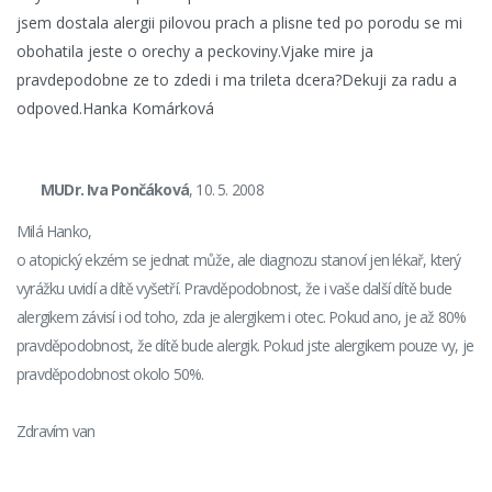
jsem dostala alergii pilovou prach a plisne ted po porodu se mi
obohatila jeste o orechy a peckoviny.Vjake mire ja
pravdepodobne ze to zdedi i ma trileta dcera?Dekuji za radu a
odpoved.Hanka Komárková
MUDr. Iva Pončáková
, 10. 5. 2008
Milá Hanko,
o atopický ekzém se jednat může, ale diagnozu stanoví jen lékař, který
vyrážku uvidí a dítě vyšetří. Pravděpodobnost, že i vaše další dítě bude
alergikem závisí i od toho, zda je alergikem i otec. Pokud ano, je až 80%
pravděpodobnost, že dítě bude alergik. Pokud jste alergikem pouze vy, je
pravděpodobnost okolo 50%.
Zdravím van