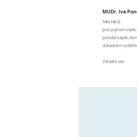
MUDr. Iva Po
Milá Nikol,
pod pojmem injekce 
podobě kapek, které
důkladném vyšetřen
Zdravím van