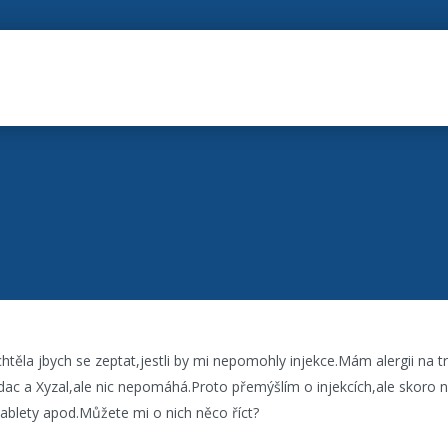
htěla jbych se zeptat,jestli by mi nepomohly injekce.Mám alergii na 
dac a Xyzal,ale nic nepomáhá.Proto přemýšlím o injekcích,ale skoro n
ž tablety apod.Můžete mi o nich něco říct?