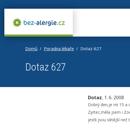
Domů
Poradna lékaře
Dotaz 627
Dotaz 627
Dotaz
, 1. 6. 2008
Dobrý den,je mi 15 a c
Zyrtec,měla jsem i Zo
jestli jsou silnější ne