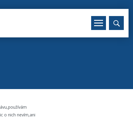
trávu,používám
ic o nich nevím,ani