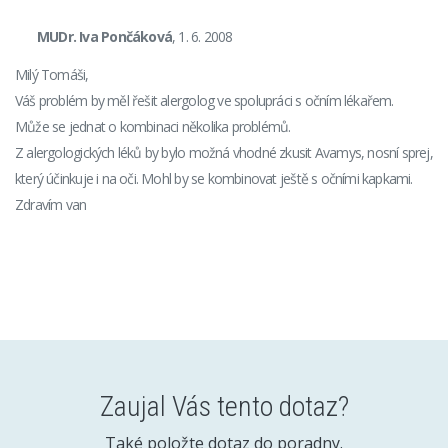
MUDr. Iva Pončáková
, 1. 6. 2008
Milý Tomáši,
Váš problém by měl řešit alergolog ve spolupráci s očním lékařem.
Může se jednat o kombinaci několika problémů.
Z alergologických léků by bylo možná vhodné zkusit Avamys, nosní sprej,
který účinkuje i na oči. Mohl by se kombinovat ještě s očními kapkami.
Zdravím van
Zaujal Vás tento dotaz?
Také položte dotaz do poradny.