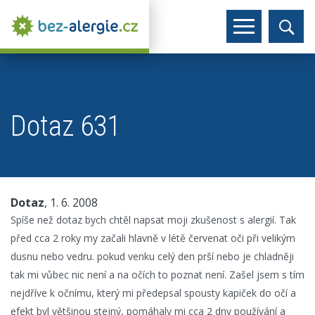
Dotaz 631
Dotaz
, 1. 6. 2008
Spíše než dotaz bych chtěl napsat moji zkušenost s alergií. Tak
před cca 2 roky my začali hlavně v létě červenat oči při velikým
dusnu nebo vedru. pokud venku celý den prší nebo je chladněji
tak mi vůbec nic není a na očích to poznat není. Zašel jsem s tím
nejdříve k očnímu, který mi předepsal spousty kapiček do očí a
efekt byl většinou stejný, pomáhaly mi cca 2 dny používání a