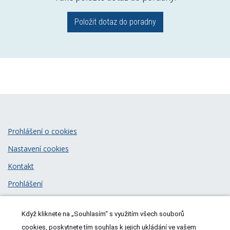
Položit dotaz do poradny
Prohlášení o cookies
Nastavení cookies
Kontakt
Prohlášení
Zásady zpracování osobních údajů
Když kliknete na „Souhlasím“ s využitím všech souborů
© 2026
MeDitorial
| ISSN 1805-3408
cookies, poskytnete tím souhlas k jejich ukládání ve vašem