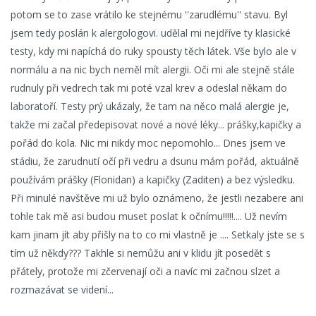
potom se to zase vrátilo ke stejnému ''zarudlému'' stavu. Byl
jsem tedy poslán k alergologovi. udělal mi nejdříve ty klasické
testy, kdy mi napíchá do ruky spousty těch látek. Vše bylo ale v
normálu a na nic bych neměl mít alergii. Oči mi ale stejně stále
rudnuly při vedrech tak mi poté vzal krev a odeslal někam do
laboratoří. Testy prý ukázaly, že tam na něco malá alergie je,
takže mi začal předepisovat nové a nové léky... prášky,kapičky a
pořád do kola. Nic mi nikdy moc nepomohlo... Dnes jsem ve
stádiu, že zarudnutí očí při vedru a dsunu mám pořád, aktuálně
používám prášky (Flonidan) a kapičky (Zaditen) a bez výsledku.
Při minulé navštěve mi už bylo oznámeno, že jestli nezabere ani
tohle tak mě asi budou muset poslat k očnímu!!!!!.... Už nevím
kam jinam jít aby přišly na to co mi vlastně je .... Setkaly jste se s
tím už někdy??? Takhle si nemůžu ani v klidu jít posedět s
přátely, protože mi zčervenají oči a navíc mi začnou slzet a
rozmazávat se videní...