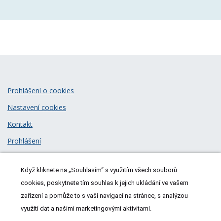
Prohlášení o cookies
Nastavení cookies
Kontakt
Prohlášení
Zásady zpracování osobních údajů
Když kliknete na „Souhlasím“ s využitím všech souborů
© 2026
MeDitorial
| ISSN 1805-3408
cookies, poskytnete tím souhlas k jejich ukládání ve vašem
zařízení a pomůže to s vaší navigací na stránce, s analýzou
využití dat a našimi marketingovými aktivitami.