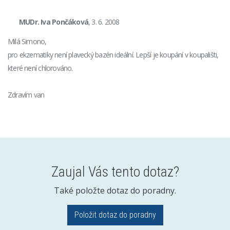
MUDr. Iva Pončáková
, 3. 6. 2008
Milá Simono,
pro ekzematiky není plavecký bazén ideální. Lepší je koupání v koupališti,
které není chlorováno.
Zdravím van
Zaujal Vás tento dotaz?
Také položte dotaz do poradny.
Položit dotaz do poradny