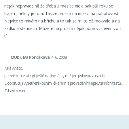
nejak nepravidelně že třeba 3 měsíce nic a pak půl roku se
trápím, někdy je to až tak že musím na injekci na pohotovost.
Nejvíce to mívám na břichu a to tak ze mi to ož mokvalo a na
zadku a stehnech. Můžete mi prosím nějak pomoct nevím co s
tí.
MUDr. Iva Pončáková
, 4. 6. 2008
Milá Aneto,
patrně máte alergii ještě na jiné látky než jen pylovou a na nikl
Doporučuji vyšetření kožním lékařem s provedením epikutánních testů.
Zdravím van