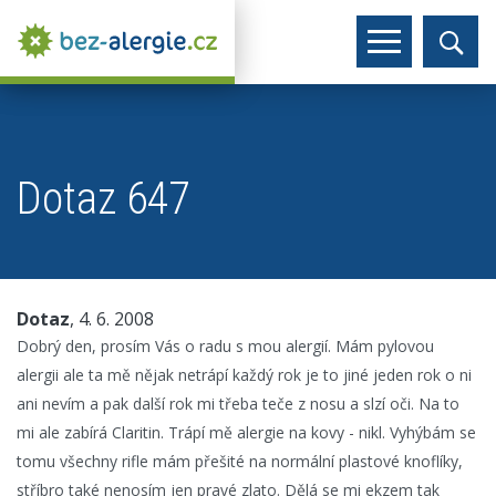
Dotaz 647
Dotaz
, 4. 6. 2008
Dobrý den, prosím Vás o radu s mou alergií. Mám pylovou
alergii ale ta mě nějak netrápí každý rok je to jiné jeden rok o ni
ani nevím a pak další rok mi třeba teče z nosu a slzí oči. Na to
mi ale zabírá Claritin. Trápí mě alergie na kovy - nikl. Vyhýbám se
tomu všechny rifle mám přešité na normální plastové knoflíky,
stříbro také nenosím jen pravé zlato. Dělá se mi ekzem tak