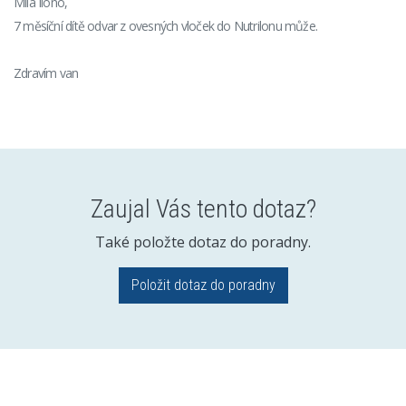
Milá Ilono,
7 měsíční dítě odvar z ovesných vloček do Nutrilonu může.
Zdravím van
Zaujal Vás tento dotaz?
Také položte dotaz do poradny.
Položit dotaz do poradny