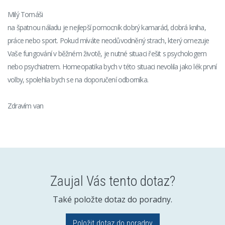
Milý Tomáši
na špatnou náladu je nejlepší pomocník dobrý kamarád, dobrá kniha,
práce nebo sport. Pokud míváte neodůvodněný strach, který omezuje
Vaše fungování v běžném životě, je nutné situaci řešit s psychologem
nebo psychiatrem. Homeopatika bych v této situaci nevolila jako lék první
volby, spolehla bych se na doporučení odborníka.
Zdravím van
Zaujal Vás tento dotaz?
Také položte dotaz do poradny.
Položit dotaz do poradny