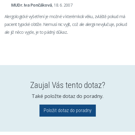
MUDr. Iva Pončáková
, 18. 6. 2007
Alergologické vyšetření je možné v kterémkoli věku, zvláště pokud má
pacient typické obtíže. Nemusí nic vyjít, což ale alergii nevylučuje, pokud
ale již něco vyjde, je to pádný důkaz..
Zaujal Vás tento dotaz?
Také položte dotaz do poradny.
Položit dotaz do poradny