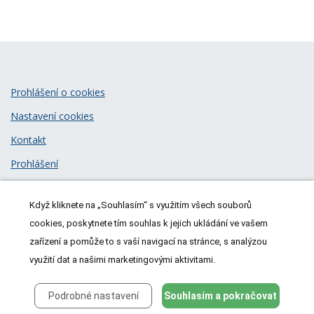
Prohlášení o cookies
Nastavení cookies
Kontakt
Prohlášení
Zásady zpracování osobních údajů
Když kliknete na „Souhlasím“ s využitím všech souborů
© 2026
MeDitorial
| ISSN 1805-3408
cookies, poskytnete tím souhlas k jejich ukládání ve vašem
zařízení a pomůže to s vaší navigací na stránce, s analýzou
využití dat a našimi marketingovými aktivitami.
Podrobné nastavení
Souhlasím a pokračovat