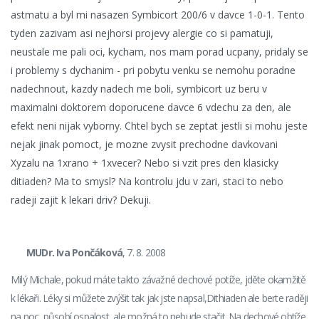
astmatu a byl mi nasazen Symbicort 200/6 v davce 1-0-1. Tento
tyden zazivam asi nejhorsi projevy alergie co si pamatuji,
neustale me pali oci, kycham, nos mam porad ucpany, pridaly se
i problemy s dychanim - pri pobytu venku se nemohu poradne
nadechnout, kazdy nadech me boli, symbicort uz beru v
maximalni doktorem doporucene davce 6 vdechu za den, ale
efekt neni nijak vyborny. Chtel bych se zeptat jestli si mohu jeste
nejak jinak pomoct, je mozne zvysit prechodne davkovani
Xyzalu na 1xrano + 1xvecer? Nebo si vzit pres den klasicky
ditiaden? Ma to smysl? Na kontrolu jdu v zari, staci to nebo
radeji zajit k lekari driv? Dekuji.
MUDr. Iva Pončáková
, 7. 8. 2008
Milý Michale, pokud máte takto závažné dechové potíže, jděte okamžitě
k lékaři. Léky si můžete zvýšit tak jak jste napsal,Dithiaden ale berte raději
na noc, působí ospalost, ale možná to nebude stačit. Na dechové obtíže