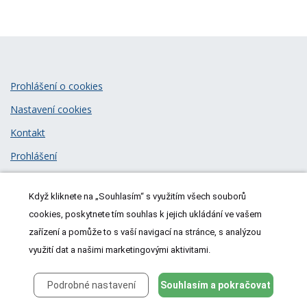
Prohlášení o cookies
Nastavení cookies
Kontakt
Prohlášení
Zásady zpracování osobních údajů
Když kliknete na „Souhlasím“ s využitím všech souborů
© 2026
MeDitorial
| ISSN 1805-3408
cookies, poskytnete tím souhlas k jejich ukládání ve vašem
zařízení a pomůže to s vaší navigací na stránce, s analýzou
využití dat a našimi marketingovými aktivitami.
Podrobné nastavení
Souhlasím a pokračovat