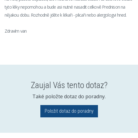
tyto léky nepomohou a bude asi nutné nasadit celkově Prednison na
nějakou dobu. Rozhodně jděte k lékaři - plicaři nebo alergologvi hned.
Zdravím van
Zaujal Vás tento dotaz?
Také položte dotaz do poradny.
Položit dotaz do poradny