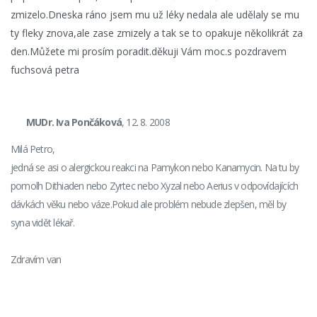
zmizelo.Dneska ráno jsem mu už léky nedala ale udělaly se mu
ty fleky znova,ale zase zmizely a tak se to opakuje několikrát za
den.Můžete mi prosím poradit.děkuji Vám moc.s pozdravem
fuchsová petra
MUDr. Iva Pončáková
, 12. 8. 2008
Milá Petro,
jedná se asi o alergickou reakci na Pamykon nebo Kanamycin. Na tu by
pomolh Dithiaden nebo Zyrtec nebo Xyzal nebo Aerius v odpovídajících
dávkách věku nebo váze.Pokud ale problém nebude zlepšen, měl by
syna vidět lékař.
Zdravím van