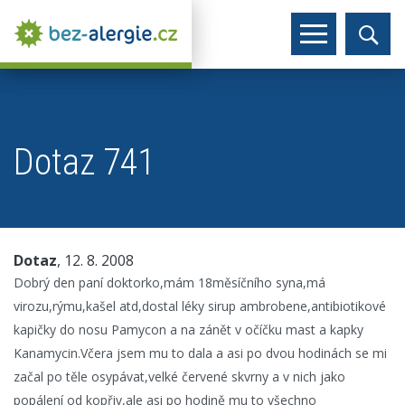
Dotaz 741
Dotaz
, 12. 8. 2008
Dobrý den paní doktorko,mám 18měsíčního syna,má
virozu,rýmu,kašel atd,dostal léky sirup ambrobene,antibiotikové
kapičky do nosu Pamycon a na zánět v očíčku mast a kapky
Kanamycin.Včera jsem mu to dala a asi po dvou hodinách se mi
začal po těle osypávat,velké červené skvrny a v nich jako
popálení od kopřiv,ale asi po hodině mu to všechno