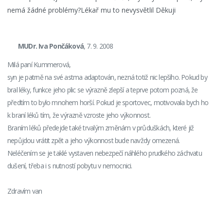
nemá žádné problémy?Lékař mu to nevysvětlil Děkuji
MUDr. Iva Pončáková
, 7. 9. 2008
Milá paní Kummerová,
syn je patrně na své astma adaptován, nezná totiž nic lepšího. Pokud by
bral léky, funkce jeho plic se výrazně zlepší a teprve potom pozná, že
předtím to bylo mnohem horší. Pokud je sportovec, motivovala bych ho
k braní léků tím, že výrazně vzroste jeho výkonnost.
Braním léků předejde také trvalým změnám v průduškách, které již
nepůjdou vrátit zpět a jeho výkonnost bude navždy omezená.
Neléčením se je taklé vystaven nebezpečí náhlého prudkého záchvatu
dušení, třeba i s nutností pobytu v nemocnici.
Zdravím van