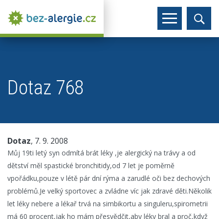
Dotaz 768
Dotaz
, 7. 9. 2008
Můj 19ti letý syn odmítá brát léky ,je alergický na trávy a od
dětství měl spastické bronchitidy,od 7 let je poměrně
vpořádku,pouze v létě pár dní rýma a zarudlé oči bez dechových
problémů.Je velký sportovec a zvládne víc jak zdravé děti.Několik
let léky nebere a lékař trvá na simbikortu a singuleru,spirometrii
má 60 procent,jak ho mám přesvědčit,aby léky bral a proč,když