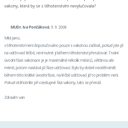
vakciny, která by se s těhotenstvím nevylučovala?
MUDr. Iva Pončáková
, 9. 9. 2008
Milá Jano,
v těhotenství není doporučováno pouze s vakcinou začínat, pokud jste již
na udržovací léčbě, není nutné ji během těhotenství přerušovat. Trvání
úvodní fáze vakcinace je je maximálně několik měsíců, většinou ale
méně, potom nastává již fáze udržovací. Bylo by dobré neotěhotnět
během této krátké úvodní fáze, na léčbě udržovací již to problém není.
Pokud otěhotníte při vzestupné fázi vakciny, tato se přeruší.
Zdravím van