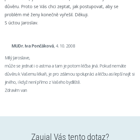
důvěru. Proto se Vás chci zeptat, jak postupovat, aby se
problém mé ženy konečně vyřešil. Děkuji.
S úctou Jaroslav.
MUDr. Iva Pončáková
, 4. 10. 2008
Milý Jaroslave,
může se jednat i o astma a tam je potom léčba jiná. Pokud nemáte
důvěru k Vašemu lékaři, je pro zdárnou spolupráci a léčbu asi lepší najít si
jiného, i když není přímo z Vašeho bydliště.
Zdravím van
Zaujal Vás tento dotaz?