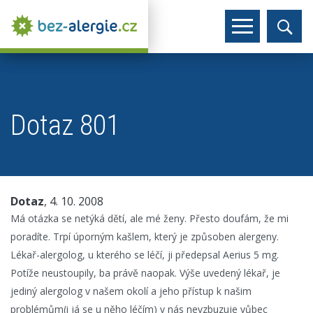
Dotaz 801
Dotaz
, 4. 10. 2008
Má otázka se netýká dětí, ale mé ženy. Přesto doufám, že mi
poradíte. Trpí úporným kašlem, který je způsoben alergeny.
Lékař-alergolog, u kterého se léčí, ji předepsal Aerius 5 mg.
Potíže neustoupily, ba právě naopak. Výše uvedený lékař, je
jediný alergolog v našem okolí a jeho přístup k našim
problémům(i já se u něho léčím) v nás nevzbuzuje vůbec