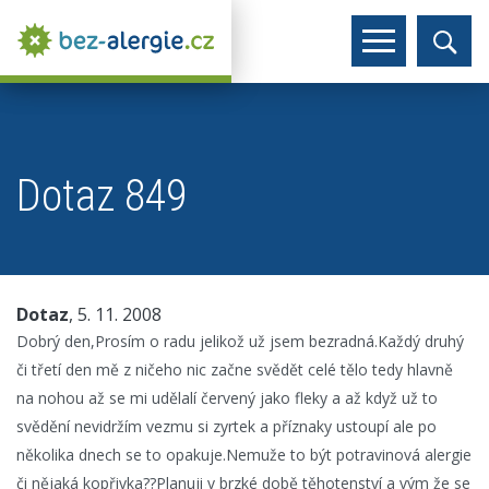
Dotaz 849
Dotaz
, 5. 11. 2008
Dobrý den,Prosím o radu jelikož už jsem bezradná.Každý druhý
či třetí den mě z ničeho nic začne svědět celé tělo tedy hlavně
na nohou až se mi udělalí červený jako fleky a až když už to
svědění nevidržím vezmu si zyrtek a příznaky ustoupí ale po
několika dnech se to opakuje.Nemuže to být potravinová alergie
či nějaká kopřivka??Planuji v brzké době těhotenství a vým že se