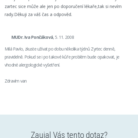
zartec sice může ale jen po doporučení lékaře,tak si nevím
rady.Děkuji za váš čas a odpověd.
MUDr. Iva Pončáková
, 5. 11. 2008
Milá Pavlo, zkuste užívat po dobu několika týdnů Zyrtec denně,
pravidelně. Pokud se i po takové kůře problém bude opakovat, je
vhodné alergologické vyšetření.
Zdravím van
Zaujal Vás tento dotaz?