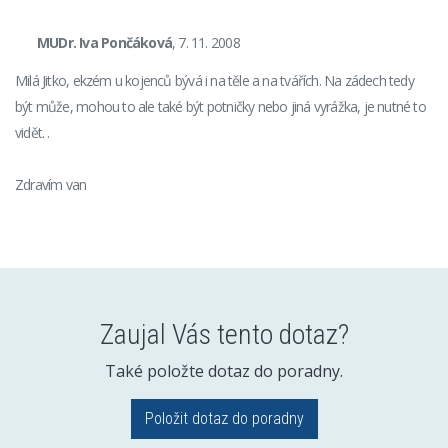
MUDr. Iva Pončáková
, 7. 11. 2008
Milá Jitko, ekzém u kojenců bývá i na těle a na tvářích. Na zádech tedy
být může, mohou to ale také být potničky nebo jiná vyrážka, je nutné to
vidět. .
Zdravím van
Zaujal Vás tento dotaz?
Také položte dotaz do poradny.
Položit dotaz do poradny