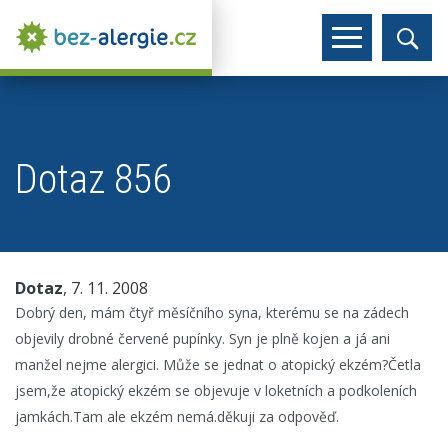
Dotaz 856
Dotaz
, 7. 11. 2008
Dobrý den, mám čtyř měsíčního syna, kterému se na zádech
objevily drobné červené pupínky. Syn je plně kojen a já ani
manžel nejme alergici. Může se jednat o atopický ekzém?Četla
jsem,že atopický ekzém se objevuje v loketních a podkoleních
jamkách.Tam ale ekzém nemá.děkuji za odpověď.