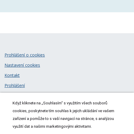
Prohlášení o cookies
Nastavení cookies
Kontakt
Prohlášení
Zásady zpracování osobních údajů
Když kliknete na „Souhlasím“ s využitím všech souborů
© 2026
MeDitorial
| ISSN 1805-3408
cookies, poskytnete tím souhlas k jejich ukládání ve vašem
zařízení a pomůže to s vaší navigací na stránce, s analýzou
využití dat a našimi marketingovými aktivitami.