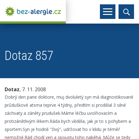
Dotaz 857
Dotaz
, 7. 11. 2008
Dobrý den pane doktore, muj dvoluletý syn má diagnostikované
průduškové atsma teprve 4 týdny, předtím si prodělal 3 silné
záchvaty a záněty prudušek.Máme léčbu uvolňovacím a
protizánětlivým lékem.Ráda bych věděla, jak je to s pohybem a
sportem.Syn je hodně "živý", udržovat ho v klidu je téměř
nemožné.Rád chodí ven a spoustu toho naběhá. Může se tedy