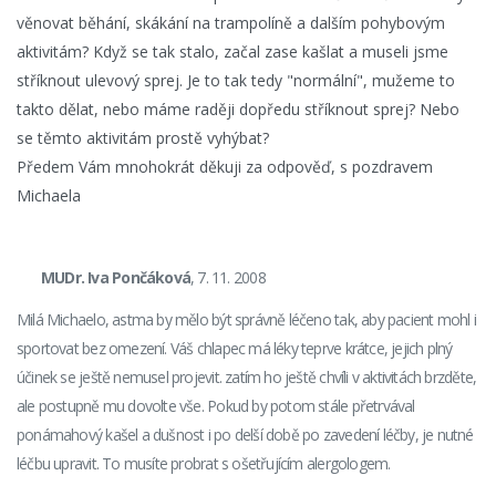
věnovat běhání, skákání na trampolíně a dalším pohybovým
aktivitám? Když se tak stalo, začal zase kašlat a museli jsme
stříknout ulevový sprej. Je to tak tedy "normální", mužeme to
takto dělat, nebo máme raději dopředu stříknout sprej? Nebo
se těmto aktivitám prostě vyhýbat?
Předem Vám mnohokrát děkuji za odpověď, s pozdravem
Michaela
MUDr. Iva Pončáková
, 7. 11. 2008
Milá Michaelo, astma by mělo být správně léčeno tak, aby pacient mohl i
sportovat bez omezení. Váš chlapec má léky teprve krátce, jejich plný
účinek se ještě nemusel projevit. zatím ho ještě chvíli v aktivitách brzděte,
ale postupně mu dovolte vše. Pokud by potom stále přetrvával
ponámahový kašel a dušnost i po delší době po zavedení léčby, je nutné
léčbu upravit. To musíte probrat s ošetřujícím alergologem.