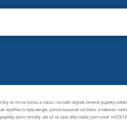
 dny se mi na nohou a rukou i na tváři objevili červené pupínky svědi
 tak nejdříve to byla alergie, potom kousnutí od štěnic a nakonec neš
, pupínky skoro zmizely ,ale už se zase drbu našla jsem nové .mŮŽ