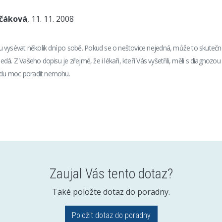
nčáková
, 11. 11. 2008
vysévat několik dní po sobě. Pokud se o neštovice nejedná, může to skutečně
 nedá. Z Vašeho dopisu je zřejmé, že i lékaři, kteří Vás vyšetřili, měli s diagnozo
avdu moc poradit nemohu.
Zaujal Vás tento dotaz?
Také položte dotaz do poradny.
Položit dotaz do poradny