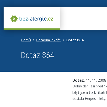
Domů
Poradna lékaře
Dotaz 864
Dotaz 864
Dotaz
, 11. 11. 2008
Dobrý den, asi před 14
když jsem šla k lékaři
dostala Herpesin léky