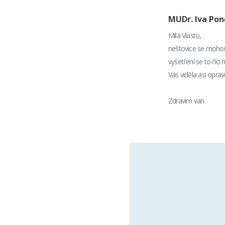
MUDr. Iva Po
Milá Vlasto,
neštovice se mohou 
vyšetření se to říci
Vás viděla asi opr
Zdravím van