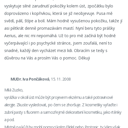
vyskytuje silné zarudnutí pokožky kolem úst, zpočátku bylo
doprovázeno i kopřivkou, která se již neobjevuje. Pusa mě
svědí, pálí, štípe a bolí. Mám hodně vysušenou pokožku, takže jí
asi pětkrát denně promazávám mastí. Nyní beru tyto prášky
Aerius, ale nic mi nepomáhá. Už to pro mě začíná být hodně
vyčerpávající i po psychycké stránce, jsem zoufalá, není to
snadné, každý den vycházet mezi lidi. Obracím se tedy s
důvěrou na Vás a prosím Vás o pomoc. Děkuji
MUDr. Iva Pončáková
, 15. 11. 2008
Milá Zuzko,
vyrážka v okolí úst může být projevem ekzému a také potravinové
alergie. Zkuste vysledovat, po čem se zhoršuje. Z kosmetiky vyřaďte i
zubní pasty s fluorem a samozřejmě dekorativní kosmetiku, jako rtěnky
a pod.
Místně na kůži by mohl pomoci krém Elidel nebo Protopic, ty Vám však