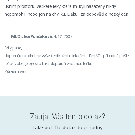
ušním prostoru. Veškeré léky které mi byli nasazeny nikdy
nepomohli, nebo jen na chvilku. Děkuji za odpověď a hezký den
MUDr. Iva Pončáková
, 4. 12. 2008
Milý pane,
doporučuji podrobné vyšetření kožním lékařem. Ten Vás případně pošle
ještě k alergologovi a také doporučí vhodnou léčbu.
Zdravím van
Zaujal Vás tento dotaz?
Také položte dotaz do poradny.