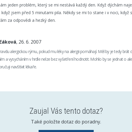
mám jeden problém, který se mi nestává každý den. Když dýchám naj
i když jsem před 5 minutami pila. Někdy se mi to stane i v noci, když s
i Vám za odpovědi a hezký den.
nčáková
, 26. 6. 2007
pravdu alergickou rýmu, pokud mu léky na alergii pomáhají. Měl by je tedy brát
ím a vysycháním v hrdle nelze bez vyšetření hodnotit. Mohlo by se jednat o al
ručuji navštívit lékaře.
Zaujal Vás tento dotaz?
Také položte dotaz do poradny.