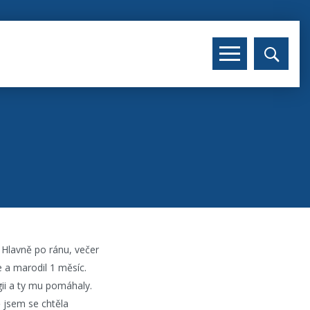
. Hlavně po ránu, večer
e a marodil 1 měsíc.
gii a ty mu pomáhaly.
ě jsem se chtěla