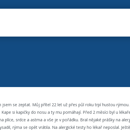
 jsem se zeptat. Můj přítel 22 let už přes půl roku trpí hustou rýmou
. Kape si kapičky do nosu a ty mu pomáhají. Před 2 měsíci byl u lékař
na plíce, srdce a astma a vše je v pořádku. Bral nějaké prášky na aler
sadil, rýma se opět vrátila. Na alergické testy ho lékař neposlal. Ješt