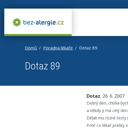
Domů
Poradna lékaře
Dotaz 89
Dotaz 89
Dotaz
, 26. 6. 2007
Dobrý den, chtěla bych
a někdy ji má celý den
Dělali mu různé testy 
Poté co lékař prášky vy