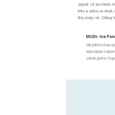
zeptat. Už asi měsíc 
krku a začnu se dusit, 
litry vody i víc. Děkuj
MUDr. Iva Po
Váš přítel má asi o
Vaše obtíže s dušen
cokoliv jiného. Dopo