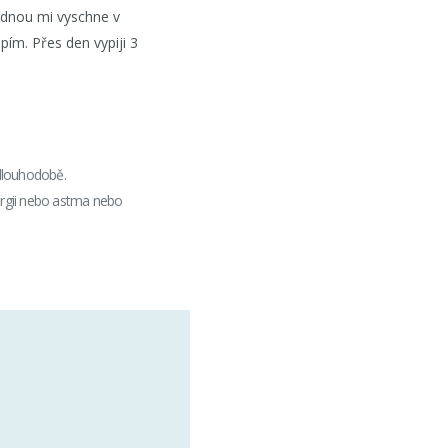
ednou mi vyschne v
pím. Přes den vypiji 3
 dlouhodobě.
ergii nebo astma nebo