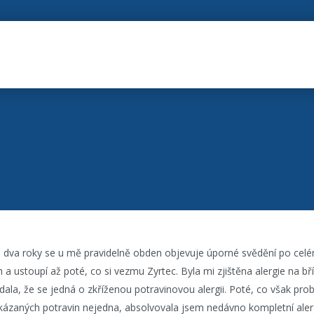
ež dva roky se u mě pravidelně obden objevuje úporné svědění po celé
a ustoupí až poté, co si vezmu Zyrtec. Byla mi zjištěna alergie na bř
ala, že se jedná o zkříženou potravinovou alergii. Poté, co však prob
ázaných potravin nejedna, absolvovala jsem nedávno kompletní aler