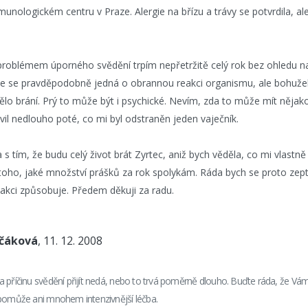
munologickém centru v Praze. Alergie na břízu a trávy se potvrdila, a
.
roblémem úporného svědění trpím nepřetržitě celý rok bez ohledu na
 že se pravděpodobně jedná o obrannou reakci organismu, ale bohuže
tělo brání. Prý to může být i psychické. Nevím, zda to může mít nějako
il nedlouho poté, co mi byl odstraněn jeden vaječník.
 s tím, že budu celý život brát Zyrtec, aniž bych věděla, co mi vlastně
oho, jaké množství prášků za rok spolykám. Ráda bych se proto zep
 reakci způsobuje. Předem děkuji za radu.
nčáková
, 11. 12. 2008
 příčinu svědění přijít nedá, nebo to trvá poměrně dlouho. Buďte ráda, že V
epomůže ani mnohem intenzivnější léčba.