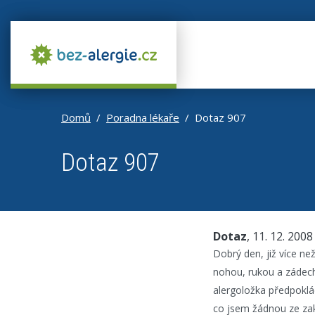
Domů
Poradna lékaře
Dotaz 907
Dotaz 907
Dotaz
, 11. 12. 2008
Dobrý den, již více n
nohou, rukou a zádech 
alergoložka předpoklád
co jsem žádnou ze zak