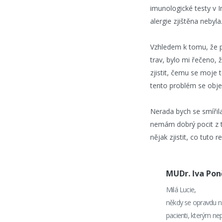
imunologické testy v I
alergie zjištěna nebyla
Vzhledem k tomu, že p
trav, bylo mi řečeno,
zjistit, čemu se moje 
tento problém se objev
Nerada bych se smířila
nemám dobrý pocit z t
nějak zjistit, co tuto
MUDr. Iva Po
Milá Lucie,
někdy se opravdu na
pacienti, kterým n