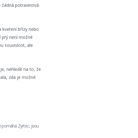
le žádná potravinová
 kvetení břízy nebo
l prý není možné
u souvislost, ale
 je, nehledě na to, že
tala, zda je možné
ám pomáhá Zyrtec, jsou