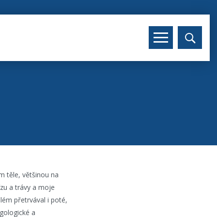
m těle, většinou na
ízu a trávy a moje
lém přetrvával i poté,
gologické a