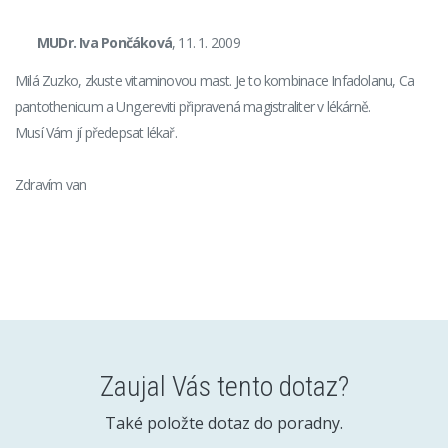
MUDr. Iva Pončáková
, 11. 1. 2009
Milá Zuzko, zkuste vitaminovou mast. Je to kombinace Infadolanu, Ca
pantothenicum a Ung.ereviti připravená magistraliter v lékárně.
Musí Vám jí předepsat lékař.
Zdravím van
Zaujal Vás tento dotaz?
Také položte dotaz do poradny.