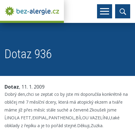
Dotaz 936
Dotaz
, 11. 1. 2009
Dobrý den,chci se zeptat co by jste mi doporučila konkrétně na
obličej mé 7 měsíční dcery, která má atopický ekzem a tváře
máme jíž přes měsíc stále suché a červené.Zkoušeli jsme
ĹINOLA FETT,EXIPIAL,PANTHENOL,BÍLOU VAZELÍNU,také
obklady z řepíku a je to pořád stejné.Děkuji,Zuzka.