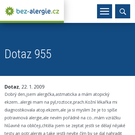
Dotaz 955
Dotaz
, 22. 1. 2009
Dobrý den,jsem alergička,astmaticka a mám atopický
ekzem...alergii mam na pyl,roztoce,prach.Kožní lékařka mi
diagnostikovala atop.ekzem,ale ja si myslim že je to spíše
potravinová alergie,ale nevím pořádně na co...mám vzrážku
hlůavně na obličeji,chtěla jsem se zeptat jestli se dělají nějaké
testy an potr.alergii a take jestli nevíte čím by se dal nahradit