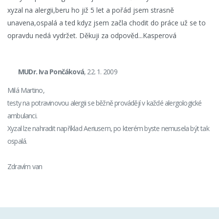
xyzal na alergii,beru ho již 5 let a pořád jsem strasně
unavena,ospalá a ted kdyz jsem začla chodit do práce už se to
opravdu nedá vydržet. Děkuji za odpověd...Kasperová
MUDr. Iva Pončáková
, 22. 1. 2009
Milá Martino,
testy na potravinovou alergii se běžně provádějí v každé alergologické
ambulanci.
Xyzal lze nahradit například Aeriusem, po kterém byste nemusela být tak
ospalá.
Zdravím van