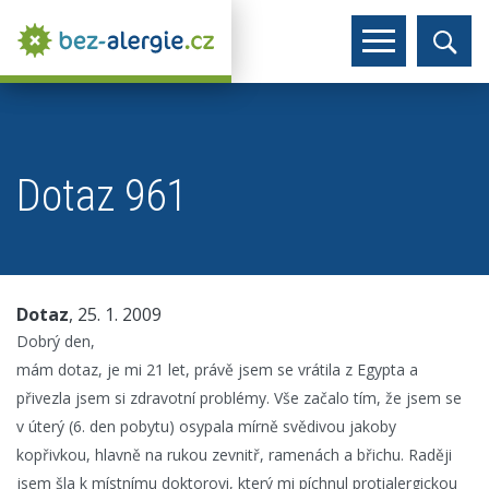
Dotaz 961
Dotaz
, 25. 1. 2009
Dobrý den,
mám dotaz, je mi 21 let, právě jsem se vrátila z Egypta a
přivezla jsem si zdravotní problémy. Vše začalo tím, že jsem se
v úterý (6. den pobytu) osypala mírně svědivou jakoby
kopřivkou, hlavně na rukou zevnitř, ramenách a břichu. Raději
jsem šla k místnímu doktorovi, který mi píchnul protialergickou