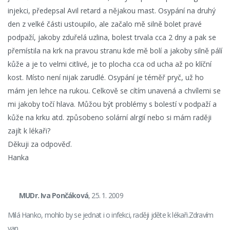
injekci, předepsal Avil retard a nějakou mast. Osypání na druhý
den z velké části ustoupilo, ale začalo mě silně bolet pravé
podpaží, jakoby zduřelá uzlina, bolest trvala cca 2 dny a pak se
přemístila na krk na pravou stranu kde mě bolí a jakoby silně pálí
kůže a je to velmi citlivé, je to plocha cca od ucha až po klíční
kost. Místo není nijak zarudlé. Osypání je téměř pryč, už ho
mám jen lehce na rukou. Celkově se cítím unavená a chvílemi se
mi jakoby točí hlava. Můžou být problémy s bolestí v podpaží a
kůže na krku atd. způsobeno solární alrgií nebo si mám raději
zajít k lékaři?
Děkuji za odpověď.
Hanka
MUDr. Iva Pončáková
, 25. 1. 2009
Milá Hanko, mohlo by se jednat i o infekci, raději jděte k lékaři.Zdravím
van