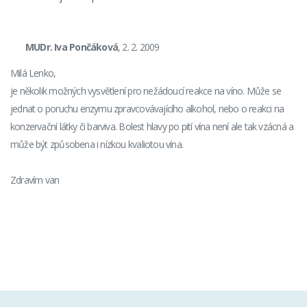
MUDr. Iva Pončáková
, 2. 2. 2009
Milá Lenko,
je několik možných vysvětlení pro nežádoucí reakce na víno. Může se
jednat o poruchu enzymu zpravcovávajícího alkohol, nebo o reakci na
konzervační látky či barviva. Bolest hlavy po pití vína není ale tak vzácná a
může být způsobena i nízkou kvaliotou vína.
Zdravím van