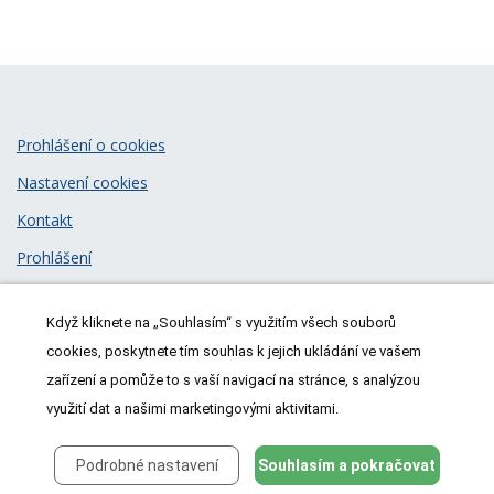
Prohlášení o cookies
Nastavení cookies
Kontakt
Prohlášení
Zásady zpracování osobních údajů
Když kliknete na „Souhlasím“ s využitím všech souborů
© 2026
MeDitorial
| ISSN 1805-3408
cookies, poskytnete tím souhlas k jejich ukládání ve vašem
zařízení a pomůže to s vaší navigací na stránce, s analýzou
využití dat a našimi marketingovými aktivitami.
Podrobné nastavení
Souhlasím a pokračovat