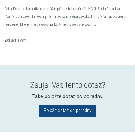
Milá Draho, klimatizace může při nedobré údržbě šířit řadu škodlivin.
Zánět zvukovodu bych jí ale zrovna nepřipisovala, ten většinou zavińují
bakterie, které má člověk na kůži nebo ve zvukovodu.
Zdravím van
Zaujal Vás tento dotaz?
Také položte dotaz do poradny.
Položit dotaz do poradny