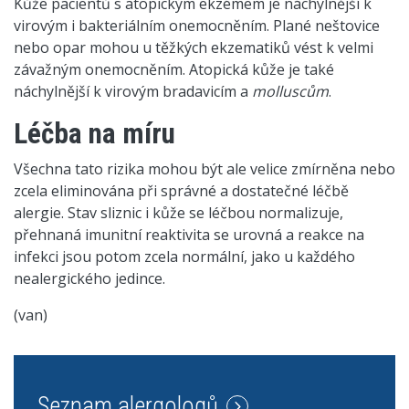
Kůže pacientů s atopickým ekzémem je náchylnější k
virovým i bakteriálním onemocněním. Plané neštovice
nebo opar mohou u těžkých ekzematiků vést k velmi
závažným onemocněním. Atopická kůže je také
náchylnější k virovým bradavicím a
molluscům
.
Léčba na míru
Všechna tato rizika mohou být ale velice zmírněna nebo
zcela eliminována při správné a dostatečné léčbě
alergie. Stav sliznic i kůže se léčbou normalizuje,
přehnaná imunitní reaktivita se urovná a reakce na
infekci jsou potom zcela normální, jako u každého
nealergického jedince.
(van)
Seznam alergologů