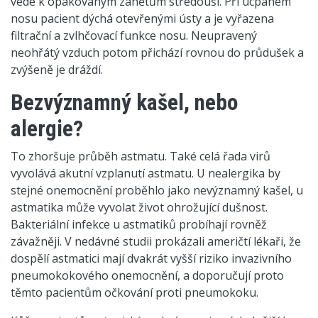
vede k opakovaným zánětům středouší. Při ucpaném
nosu pacient dýchá otevřenými ústy a je vyřazena
filtrační a zvlhčovací funkce nosu. Neupravený
neohřátý vzduch potom přichází rovnou do průdušek a
zvýšeně je dráždí.
Bezvýznamný kašel, nebo
alergie?
To zhoršuje průběh astmatu. Také celá řada virů
vyvolává akutní vzplanutí astmatu. U nealergika by
stejné onemocnění proběhlo jako nevýznamný kašel, u
astmatika může vyvolat život ohrožující dušnost.
Bakteriální infekce u astmatiků probíhají rovněž
závažněji. V nedávné studii prokázali američtí lékaři, že
dospělí astmatici mají dvakrát vyšší riziko invazivního
pneumokokového onemocnění, a doporučují proto
těmto pacientům očkování proti pneumokoku.