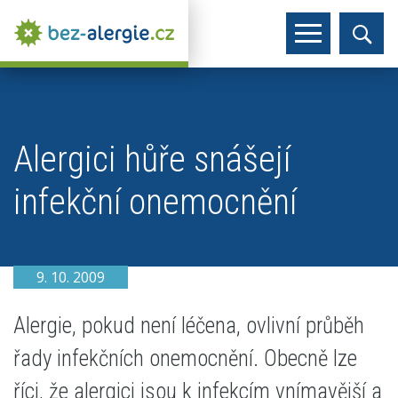
Alergici hůře snášejí
infekční onemocnění
9. 10. 2009
Alergie, pokud není léčena, ovlivní průběh
řady infekčních onemocnění. Obecně lze
říci, že alergici jsou k infekcím vnímavější a