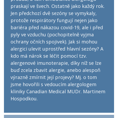
praskají ve švech. Ostatně jako každý rok.
Jen předchozí dvě sezóny se vymykaly,
protože respirátory fungují nejen jako
bariéra před nákazou covid-19, ale i před
pyly ve vzduchu (pochopitelně vyjma
ochrany očních spojivek). Jak si mohou
alergici ulevit uprostřed hlavní sezóny? A
kdo má nárok se léčit pomocí tzv.
alergenové imunoterapie, díky níž se lze
buď zcela zbavit alergie, anebo alespoň
výrazně zmírnit její projevy? Mj. o tom
jsme hovořili s vedoucím alergologem
kliniky Canadian Medical MUDr. Martinem
Hospodkou.