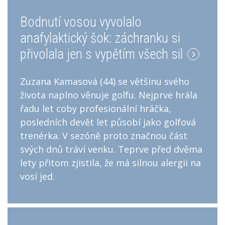
Bodnutí vosou vyvolalo
anafylaktický šok: záchranku si
přivolala jen s vypětím všech sil
Zuzana Kamasová (44) se většinu svého
života naplno věnuje golfu. Nejprve hrála
řadu let coby profesionální hráčka,
posledních devět let působí jako golfová
trenérka. V sezóně proto značnou část
svých dnů tráví venku. Teprve před dvěma
lety přitom zjistila, že má silnou alergii na
vosí jed.