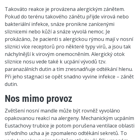
Takováto reakce je provázena alergickým zánětem.
Pokud do terénu takového zánětu přijde virová nebo
bakteriální infekce, snáze pronikne zanícenými
sliznicemi nebo kůží a snáze vyvolá nemoc. Je
prokázáno, že pacienti s alergickou rýmou mají v nosní
sliznici více receptorů pro některé typy virů, a jsou tak
náchylnější k virovým onemocněním. Alergický otok
sliznice nosu vede také k ucpání vývodů tzv.
paranazálních dutin a tím znesnadňuje odtékání hlenu.
Při jeho stagnaci se opět snadno vyvine infekce – zánět
dutin.
Nos mimo provoz
Zvětšení nosní mandle může být rovněž vyvoláno
opakovanou reakcí na alergeny. Mechanickým ucpáním
Eustachovy trubice je potom porušena ventilace oblasti
středního ucha a je zpomaleno odtékání sekretů. To