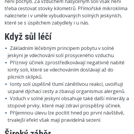
není pochyb. Za vzduchem nasyceným solí však není
třeba cestovat stovky kilometrů. Přímořské mikroklima
naleznete i v uměle vybudovaných solných jeskyních,
které se s úspěchem zabydlely i u nás.
Když sůl léčí
Základním léčebným principem pobytu v solné
jeskyni je vdechování solí prosyceného vzduchu.
Příznivý účinek zprostředkovávají negativně nabité
ionty soli, které se vdechováním dostávají až do
plicních sklípků.
Ionty soli úspěšně tlumí zánětlivou reakci, uvolňují
ucpané dýchací cesty a zbavují organismus alergenů.
Vzduch v solné jeskyni obsahuje také další minerály a
stopové prvky, které mají zdraví prospěšný účinek.
Příjemnou úlevu lze pocítit hned po první návštěvě,
trvalejší efekt však mají pravidelná sezení.
Široký záběr