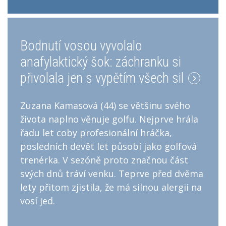
Bodnutí vosou vyvolalo
anafylaktický šok: záchranku si
přivolala jen s vypětím všech sil
Zuzana Kamasová (44) se většinu svého
života naplno věnuje golfu. Nejprve hrála
řadu let coby profesionální hráčka,
posledních devět let působí jako golfová
trenérka. V sezóně proto značnou část
svých dnů tráví venku. Teprve před dvěma
lety přitom zjistila, že má silnou alergii na
vosí jed.