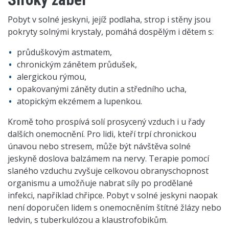
Pobyt v solné jeskyni, jejíž podlaha, strop i stěny jsou
pokryty solnými krystaly, pomáhá dospělým i dětem s:
průduškovým astmatem,
chronickým zánětem průdušek,
alergickou rýmou,
opakovanými záněty dutin a středního ucha,
atopickým ekzémem a lupenkou.
Kromě toho prospívá solí prosycený vzduch i u řady
dalších onemocnění. Pro lidi, kteří trpí chronickou
únavou nebo stresem, může být návštěva solné
jeskyně doslova balzámem na nervy. Terapie pomocí
slaného vzduchu zvyšuje celkovou obranyschopnost
organismu a umožňuje nabrat síly po prodělané
infekci, například chřipce. Pobyt v solné jeskyni naopak
není doporučen lidem s onemocněním štítné žlázy nebo
ledvin, s tuberkulózou a klaustrofobikům.