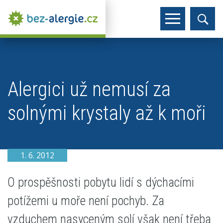
Alergici už nemusí za
solnými krystaly až k moři
1. 6. 2012
O prospěšnosti pobytu lidí s dýchacími
potížemi u moře není pochyb. Za
vzduchem nasyceným solí však není třeba