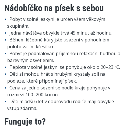
Nádobíčko na písek s sebou
Pobyt v solné jeskyni je určen všem věkovým
skupinám.
Jedna návštěva obvykle trvá 45 minut až hodinu.
Během léčebné kúry jste usazeni v pohodlném
polohovacím křesílku.
Pobyt je podmalován příjemnou relaxační hudbou a
barevným osvětlením.
Teplota v solné jeskyni se pohybuje okolo 20–23 ⁰C.
Děti si mohou hrát s hrubými krystaly soli na
podlaze, které připomínají písek.
Cena za jedno sezení se podle kraje pohybuje v
rozmezí 100–200 korun.
Děti mladší 6 let v doprovodu rodiče mají obvykle
vstup zdarma.
Funguje to?