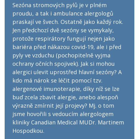
Sezóna stromových pylů je v plném
proudu, a tak i ambulance alergologů
praskají ve švech. Ostatně jako každý rok.
Jen předchozí dvě sezóny se vymykaly,
protože respirátory fungují nejen jako
bariéra před nákazou covid-19, ale i před
pyly ve vzduchu (pochopitelně vyjma
ochrany očních spojivek). Jak si mohou
alergici ulevit uprostřed hlavní sezóny? A
kdo má nárok se léčit pomocí tzv.
alergenové imunoterapie, díky níž se lze
buď zcela zbavit alergie, anebo alespoň
výrazně zmírnit její projevy? Mj. o tom
jsme hovořili s vedoucím alergologem
kliniky Canadian Medical MUDr. Martinem
Hospodkou.