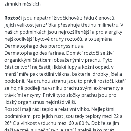
zimních měsících.
Roztoči
jsou nepatrní živočichové z řádu členovců.
Jejich velikost jen zřídka přesahuje třetinu milimetru. V
našich podmínkách jsou nejrozšířenější a pro alergiky
nejškodlivější bytové druhy roztočů, a to zejména
Dermatophagoides pteronyssinus a
Dermatophagoides farinae. Domácí roztoči se živí
organickými částicemi obsaženými v prachu. Tyto
částice tvoří nejčastěji lidské lupy a kožní odpad, v
menší míře pak textilní vlákna, bakterie, drobky jídel a
podobně. Na druhou stranu jsou to právě roztoči, kteří
se hojně podílejí na vzniku prachu svými exkrementy a
trávicími enzymy. Právě tyto složky prachu jsou pro
lidský organismus nejdráždivější.
Roztoči mají rádi teplo a relativní vlhko. Nejlepšími
podmínkami pro jejich růst jsou tedy teploty mezi 22 a
26° C a vlhkost vzduchu mezi 60 a 80 %. Dobře se jim
daří ve tmě, sluneční svit je zabíjí, stejně jako mráz