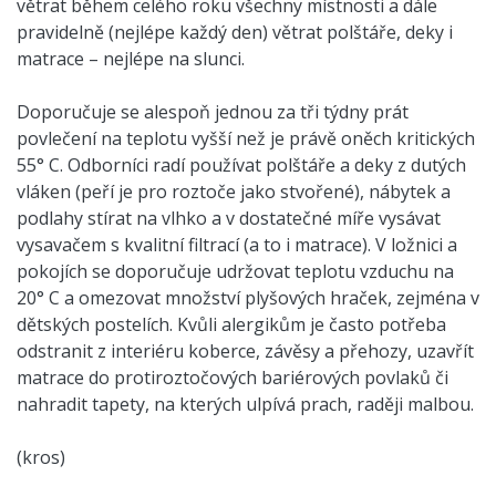
větrat během celého roku všechny místnosti a dále
pravidelně (nejlépe každý den) větrat polštáře, deky i
matrace – nejlépe na slunci.
Doporučuje se alespoň jednou za tři týdny prát
povlečení na teplotu vyšší než je právě oněch kritických
55° C. Odborníci radí používat polštáře a deky z dutých
vláken (peří je pro roztoče jako stvořené), nábytek a
podlahy stírat na vlhko a v dostatečné míře vysávat
vysavačem s kvalitní filtrací (a to i matrace). V ložnici a
pokojích se doporučuje udržovat teplotu vzduchu na
20° C a omezovat množství plyšových hraček, zejména v
dětských postelích. Kvůli alergikům je často potřeba
odstranit z interiéru koberce, závěsy a přehozy, uzavřít
matrace do protiroztočových bariérových povlaků či
nahradit tapety, na kterých ulpívá prach, raději malbou.
(kros)