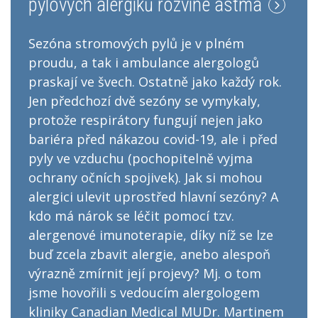
pylových alergiků rozvine astma
Sezóna stromových pylů je v plném
proudu, a tak i ambulance alergologů
praskají ve švech. Ostatně jako každý rok.
Jen předchozí dvě sezóny se vymykaly,
protože respirátory fungují nejen jako
bariéra před nákazou covid-19, ale i před
pyly ve vzduchu (pochopitelně vyjma
ochrany očních spojivek). Jak si mohou
alergici ulevit uprostřed hlavní sezóny? A
kdo má nárok se léčit pomocí tzv.
alergenové imunoterapie, díky níž se lze
buď zcela zbavit alergie, anebo alespoň
výrazně zmírnit její projevy? Mj. o tom
jsme hovořili s vedoucím alergologem
kliniky Canadian Medical MUDr. Martinem