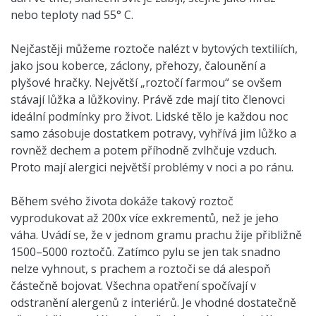
nebo teploty nad 55° C.
Nejčastěji můžeme roztoče nalézt v bytových textiliích,
jako jsou koberce, záclony, přehozy, čalounění a
plyšové hračky. Největší „roztočí farmou“ se ovšem
stávají lůžka a lůžkoviny. Právě zde mají tito členovci
ideální podmínky pro život. Lidské tělo je každou noc
samo zásobuje dostatkem potravy, vyhřívá jim lůžko a
rovněž dechem a potem příhodně zvlhčuje vzduch.
Proto mají alergici největší problémy v noci a po ránu.
Během svého života dokáže takový roztoč
vyprodukovat až 200x více exkrementů, než je jeho
váha. Uvádí se, že v jednom gramu prachu žije přibližně
1500–5000 roztočů. Zatímco pylu se jen tak snadno
nelze vyhnout, s prachem a roztoči se dá alespoň
částečně bojovat. Všechna opatření spočívají v
odstranění alergenů z interiérů. Je vhodné dostatečně