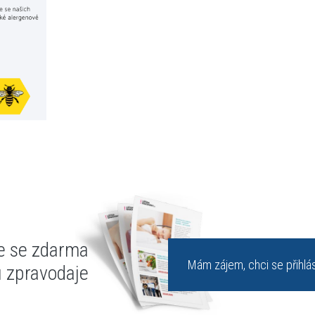
te se zdarma
Mám zájem, chci se přihlás
u zpravodaje