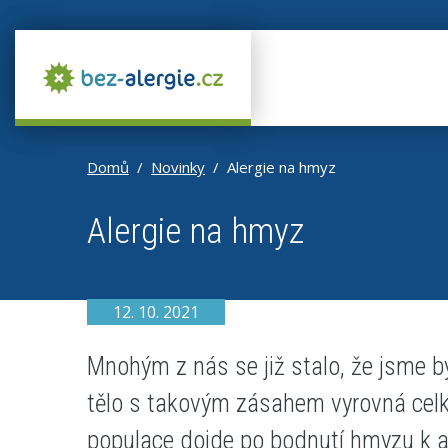
Domů
Novinky
Alergie na hmyz
Alergie na hmyz
12. 10. 2021
Mnohým z nás se již stalo, že jsme 
tělo s takovým zásahem vyrovná cel
populace dojde po bodnutí hmyzu k al