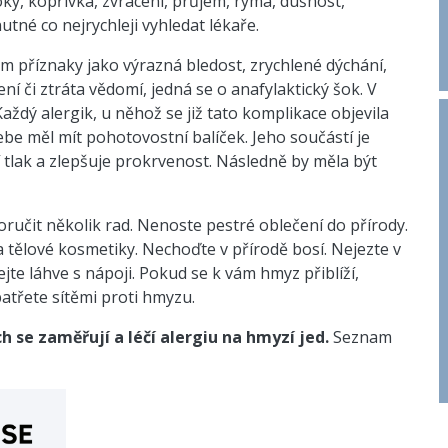
y, kopřivka, zvracení, průjem, rýma, dušnost,
utné co nejrychleji vyhledat lékaře.
 příznaky jako výrazná bledost, zrychlené dýchání,
í či ztráta vědomí, jedná se o anafylaktický šok. V
ždý alergik, u něhož se již tato komplikace objevila
be měl mít pohotovostní balíček. Jeho součástí je
í tlak a zlepšuje prokrvenost. Následně by měla být
it několik rad. Nenoste pestré oblečení do přírody.
 tělové kosmetiky. Nechoďte v přírodě bosí. Nejezte v
ejte láhve s nápoji. Pokud se k vám hmyz přiblíží,
třete sítěmi proti hmyzu.
 se zaměřují a léčí alergiu na hmyzí jed.
Seznam