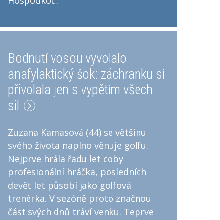
Hospodkou.
Bodnutí vosou vyvolalo
anafylaktický šok: záchranku si
přivolala jen s vypětím všech
sil
Zuzana Kamasová (44) se většinu
svého života naplno věnuje golfu.
Nejprve hrála řadu let coby
profesionální hráčka, posledních
devět let působí jako golfová
trenérka. V sezóně proto značnou
část svých dnů tráví venku. Teprve