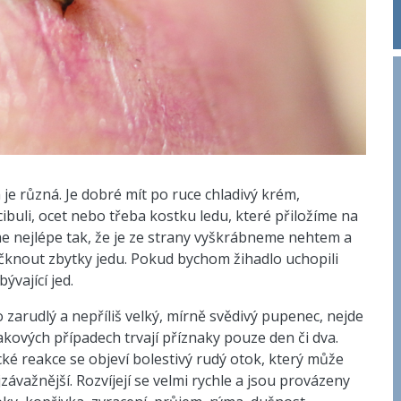
e různá. Je dobré mít po ruce chladivý krém,
 cibuli, ocet nebo třeba kostku ledu, které přiložíme na
íme nejlépe tak, že je ze strany vyškrábneme nehtem a
knout zbytky jedu. Pokud bychom žihadlo uchopili
vající jed.
zarudlý a nepříliš velký, mírně svědivý pupenec, nejde
takových případech trvají příznaky pouze den či dva.
ické reakce se objeví bolestivý rudý otok, který může
závažnější. Rozvíjejí se velmi rychle a jsou provázeny