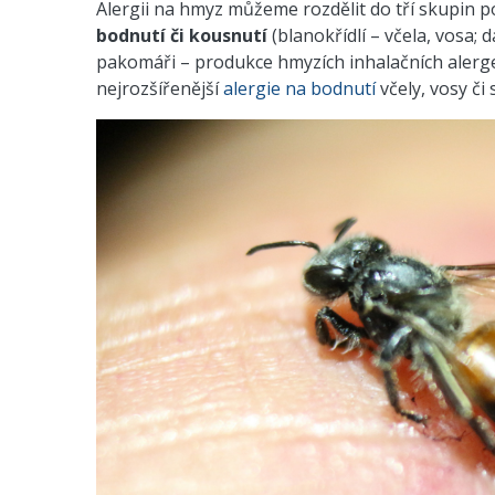
Alergii na hmyz můžeme rozdělit do tří skupin p
bodnutí či kousnutí
(blanokřídlí – včela, vosa; d
pakomáři – produkce hmyzích inhalačních alerg
nejrozšířenější
alergie na bodnutí
včely, vosy či 