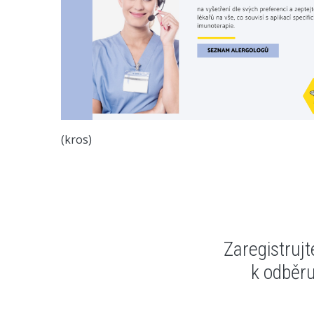
(kros)
Zaregistruj
k odběr