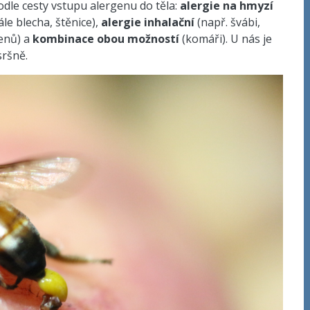
odle cesty vstupu alergenu do těla:
alergie na hmyzí
ále blecha, štěnice),
alergie inhalační
(např. švábi,
enů) a
kombinace obou možností
(komáři). U nás je
sršně.