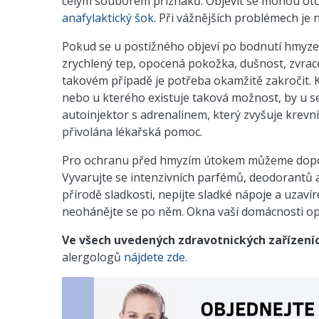
celým souborem příznaků. Objevit se mohou otok
anafylaktický šok
. Při vážnějších problémech je n
Pokud se u postižného objeví po bodnutí hmyzem
zrychlený tep, opocená pokožka, dušnost, zvracen
takovém případě je potřeba okamžitě zakročit. Ka
nebo u kterého existuje taková možnost, by u se
autoinjektor s adrenalinem, který zvyšuje krevn
přivolána lékařská pomoc.
Pro ochranu před hmyzím útokem můžeme doporuč
Vyvarujte se intenzivních parfémů, deodorantů a
přírodě sladkosti, nepijte sladké nápoje a uzavír
neohánějte se po něm. Okna vaší domácnosti opa
Ve všech uvedených zdravotnických zařízeních
alergologů
nájdete zde
.