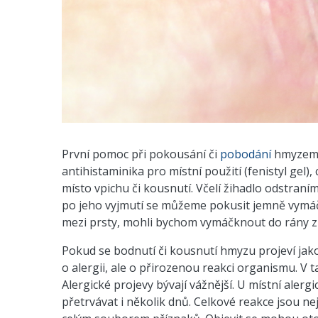
První pomoc při pokousání či
pobodání
hmyzem j
antihistaminika pro místní použití (fenistyl gel),
místo vpichu či kousnutí. Včelí žihadlo odstran
po jeho vyjmutí se můžeme pokusit jemně vymáč
mezi prsty, mohli bychom vymáčknout do rány zbý
Pokud se bodnutí či kousnutí hmyzu projeví jako 
o alergii, ale o přirozenou reakci organismu. V 
Alergické projevy bývají vážnější. U místní alerg
přetrvávat i několik dnů. Celkové reakce jsou nej