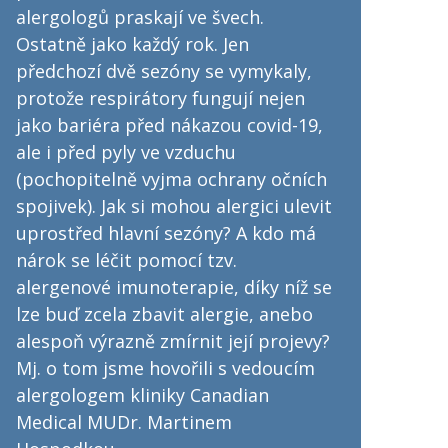
alergologů praskají ve švech.
Ostatně jako každý rok. Jen
předchozí dvě sezóny se vymykaly,
protože respirátory fungují nejen
jako bariéra před nákazou covid-19,
ale i před pyly ve vzduchu
(pochopitelně vyjma ochrany očních
spojivek). Jak si mohou alergici ulevit
uprostřed hlavní sezóny? A kdo má
nárok se léčit pomocí tzv.
alergenové imunoterapie, díky níž se
lze buď zcela zbavit alergie, anebo
alespoň výrazně zmírnit její projevy?
Mj. o tom jsme hovořili s vedoucím
alergologem kliniky Canadian
Medical MUDr. Martinem