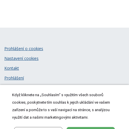
Prohlášení o cookies
Nastavení cookies
Kontakt
Prohlášení
Zásady zpracování osobních údajů
Když kliknete na „Souhlasím“ s využitím všech souborů
© 2026
MeDitorial
| ISSN 1805-3408
cookies, poskytnete tím souhlas k jejich ukládání ve vašem
zařízení a pomůže to s vaší navigací na stránce, s analýzou
využití dat a našimi marketingovými aktivitami.