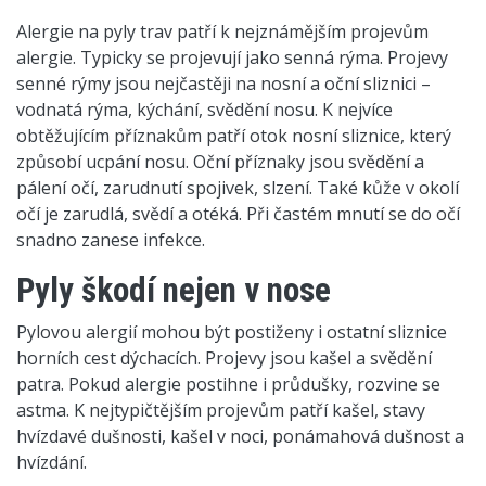
Alergie na pyly trav patří k nejznámějším projevům
alergie. Typicky se projevují jako senná rýma. Projevy
senné rýmy jsou nejčastěji na nosní a oční sliznici –
vodnatá rýma, kýchání, svědění nosu. K nejvíce
obtěžujícím příznakům patří otok nosní sliznice, který
způsobí ucpání nosu. Oční příznaky jsou svědění a
pálení očí, zarudnutí spojivek, slzení. Také kůže v okolí
očí je zarudlá, svědí a otéká. Při častém mnutí se do očí
snadno zanese infekce.
Pyly škodí nejen v nose
Pylovou alergií mohou být postiženy i ostatní sliznice
horních cest dýchacích. Projevy jsou kašel a svědění
patra. Pokud alergie postihne i průdušky, rozvine se
astma. K nejtypičtějším projevům patří kašel, stavy
hvízdavé dušnosti, kašel v noci, ponámahová dušnost a
hvízdání.