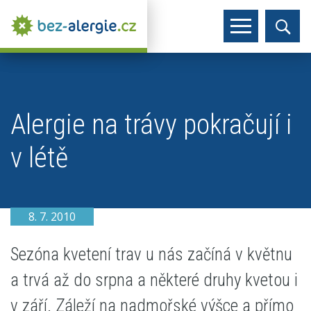
Alergie na trávy pokračují i
v létě
8. 7. 2010
Sezóna kvetení trav u nás začíná v květnu
a trvá až do srpna a některé druhy kvetou i
v září. Záleží na nadmořské výšce a přímo