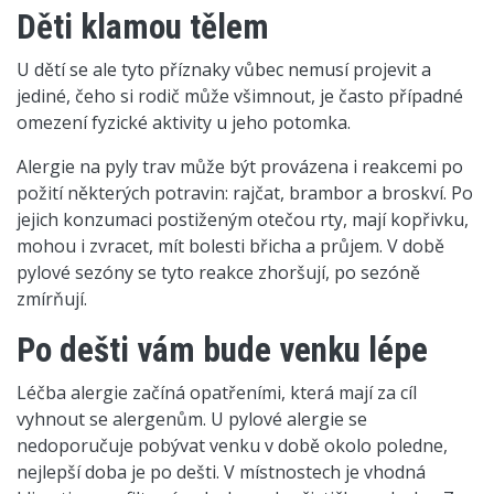
Děti klamou tělem
U dětí se ale tyto příznaky vůbec nemusí projevit a
jediné, čeho si rodič může všimnout, je často případné
omezení fyzické aktivity u jeho potomka.
Alergie na pyly trav může být provázena i reakcemi po
požití některých potravin: rajčat, brambor a broskví. Po
jejich konzumaci postiženým otečou rty, mají kopřivku,
mohou i zvracet, mít bolesti břicha a průjem. V době
pylové sezóny se tyto reakce zhoršují, po sezóně
zmírňují.
Po dešti vám bude venku lépe
Léčba alergie začíná opatřeními, která mají za cíl
vyhnout se alergenům. U pylové alergie se
nedoporučuje pobývat venku v době okolo poledne,
nejlepší doba je po dešti. V místnostech je vhodná