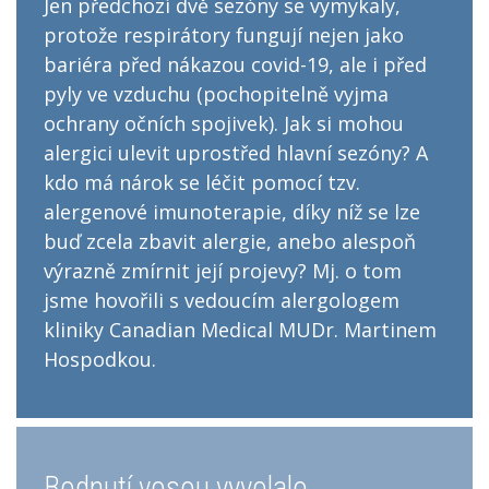
Jen předchozí dvě sezóny se vymykaly,
protože respirátory fungují nejen jako
bariéra před nákazou covid-19, ale i před
pyly ve vzduchu (pochopitelně vyjma
ochrany očních spojivek). Jak si mohou
alergici ulevit uprostřed hlavní sezóny? A
kdo má nárok se léčit pomocí tzv.
alergenové imunoterapie, díky níž se lze
buď zcela zbavit alergie, anebo alespoň
výrazně zmírnit její projevy? Mj. o tom
jsme hovořili s vedoucím alergologem
kliniky Canadian Medical MUDr. Martinem
Hospodkou.
Bodnutí vosou vyvolalo