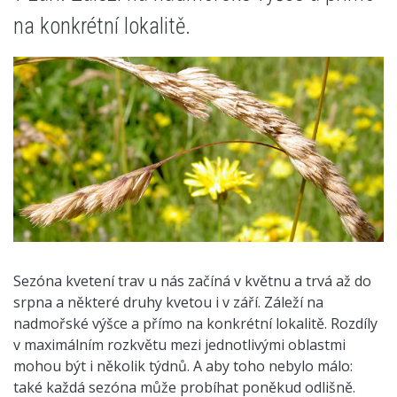
na konkrétní lokalitě.
Sezóna kvetení trav u nás začíná v květnu a trvá až do
srpna a některé druhy kvetou i v září. Záleží na
nadmořské výšce a přímo na konkrétní lokalitě. Rozdíly
v maximálním rozkvětu mezi jednotlivými oblastmi
mohou být i několik týdnů. A aby toho nebylo málo:
také každá sezóna může probíhat poněkud odlišně.