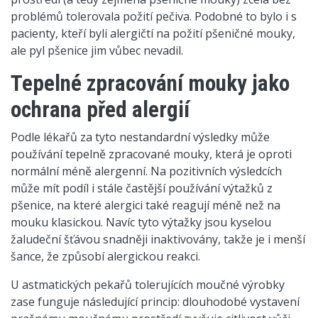
problémů tolerovala požití pečiva. Podobné to bylo i s
pacienty, kteří byli alergičtí na požití pšeničné mouky,
ale pyl pšenice jim vůbec nevadil.
Tepelné zpracování mouky jako
ochrana před alergií
Podle lékařů za tyto nestandardní výsledky může
používání tepelně zpracované mouky, která je oproti
normální méně alergenní. Na pozitivních výsledcích
může mít podíl i stále častější používání výtažků z
pšenice, na které alergici také reagují méně než na
mouku klasickou. Navíc tyto výtažky jsou kyselou
žaludeční šťávou snadněji inaktivovány, takže je i menší
šance, že způsobí alergickou reakci.
U astmatických pekařů tolerujících moučné výrobky
zase funguje následující princip: dlouhodobé vystavení