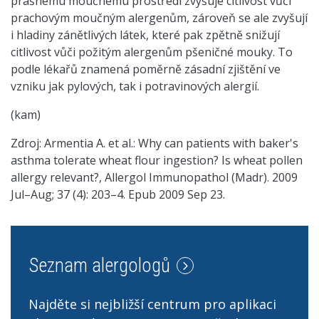
prašnému moučnému prostředí zvyšuje citlivost vůči
prachovým moučným alergenům, zároveň se ale zvyšují
i hladiny zánětlivých látek, které pak zpětně snižují
citlivost vůči požitým alergenům pšeničné mouky. To
podle lékařů znamená poměrně zásadní zjištění ve
vzniku jak pylových, tak i potravinových alergií.
(kam)
Zdroj: Armentia A. et al.: Why can patients with baker's
asthma tolerate wheat flour ingestion? Is wheat pollen
allergy relevant?, Allergol Immunopathol (Madr). 2009
Jul–Aug; 37 (4): 203–4. Epub 2009 Sep 23.
Seznam alergologů
Najděte si nejbližší centrum pro aplikaci