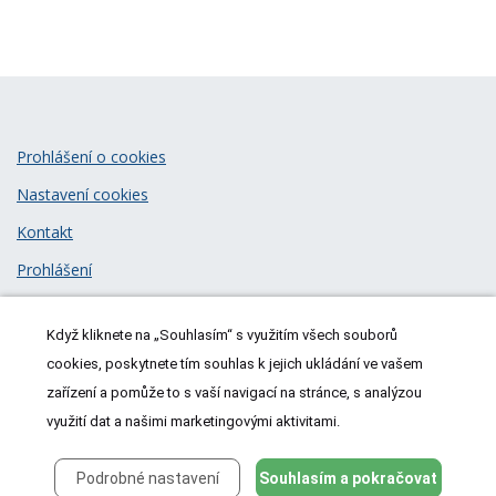
Prohlášení o cookies
Nastavení cookies
Kontakt
Prohlášení
Zásady zpracování osobních údajů
Když kliknete na „Souhlasím“ s využitím všech souborů
© 2026
MeDitorial
| ISSN 1805-3408
cookies, poskytnete tím souhlas k jejich ukládání ve vašem
zařízení a pomůže to s vaší navigací na stránce, s analýzou
využití dat a našimi marketingovými aktivitami.
Podrobné nastavení
Souhlasím a pokračovat