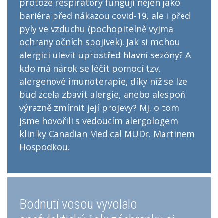
protože respirátory fungují nejen jako
bariéra před nákazou covid-19, ale i před
pyly ve vzduchu (pochopitelně vyjma
ochrany očních spojivek). Jak si mohou
alergici ulevit uprostřed hlavní sezóny? A
kdo má nárok se léčit pomocí tzv.
alergenové imunoterapie, díky níž se lze
buď zcela zbavit alergie, anebo alespoň
výrazně zmírnit její projevy? Mj. o tom
jsme hovořili s vedoucím alergologem
kliniky Canadian Medical MUDr. Martinem
Hospodkou.
Bodnutí vosou vyvolalo