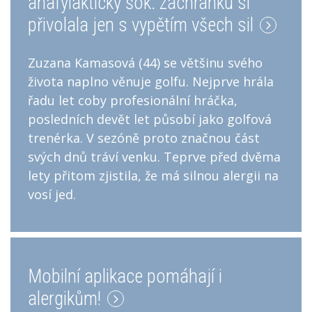
anafylaktický šok: záchranku si
přivolala jen s vypětím všech sil
Zuzana Kamasová (44) se většinu svého
života naplno věnuje golfu. Nejprve hrála
řadu let coby profesionální hráčka,
posledních devět let působí jako golfová
trenérka. V sezóně proto značnou část
svých dnů tráví venku. Teprve před dvěma
lety přitom zjistila, že má silnou alergii na
vosí jed.
Mobilní aplikace pomáhají i
alergikům!