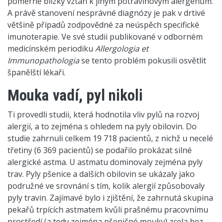
poměrně blízký vztah k jiným potravinovým alergenům.
A právě stanovení nesprávné diagnózy je pak v drtivé
většině případů zodpovědné za neúspěch specifické
imunoterapie. Ve své studii publikované v odborném
medicínském periodiku
Allergologia et
Immunopathologia
se tento problém pokusili osvětlit
španělští lékaři.
Mouka vadí, pyl nikoli
Ti provedli studii, která hodnotila vliv pylů na rozvoj
alergií, a to zejména s ohledem na pyly obilovin. Do
studie zahrnuli celkem 19 718 pacientů, z nichž u necelé
třetiny (6 369 pacientů) se podařilo prokázat silné
alergické astma. U astmatu dominovaly zejména pyly
trav. Pyly pšenice a dalších obilovin se ukázaly jako
podružné ve srovnání s tím, kolik alergií způsobovaly
pyly travin. Zajímavé bylo i zjištění, že zahrnutá skupina
pekařů trpících astmatem kvůli prašnému pracovnímu
prostředí (a tedy zejména pšeničné mouky) zcela bez