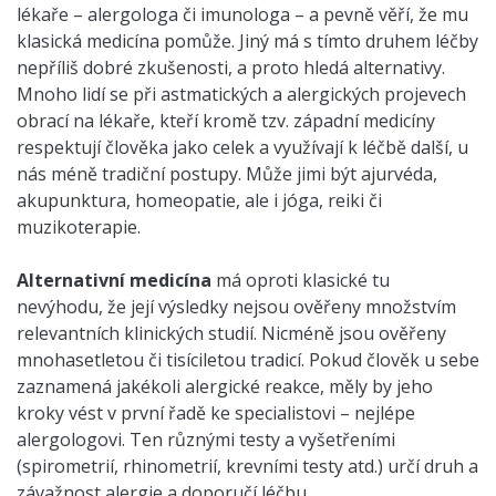
lékaře – alergologa či imunologa – a pevně věří, že mu
klasická medicína pomůže. Jiný má s tímto druhem léčby
nepříliš dobré zkušenosti, a proto hledá alternativy.
Mnoho lidí se při astmatických a alergických projevech
obrací na lékaře, kteří kromě tzv. západní medicíny
respektují člověka jako celek a využívají k léčbě další, u
nás méně tradiční postupy. Může jimi být ajurvéda,
akupunktura, homeopatie, ale i jóga, reiki či
muzikoterapie.
Alternativní medicína
má oproti klasické tu
nevýhodu, že její výsledky nejsou ověřeny množstvím
relevantních klinických studií. Nicméně jsou ověřeny
mnohasetletou či tisíciletou tradicí. Pokud člověk u sebe
zaznamená jakékoli alergické reakce, měly by jeho
kroky vést v první řadě ke specialistovi – nejlépe
alergologovi. Ten různými testy a vyšetřeními
(spirometrií, rhinometrií, krevními testy atd.) určí druh a
závažnost alergie a doporučí léčbu.