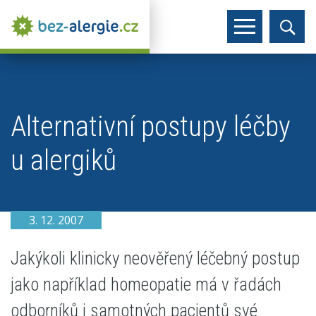
Alternativní postupy léčby
u alergiků
3. 12. 2007
Jakýkoli klinicky neověřený léčebný postup
jako například homeopatie má v řadách
odborníků i samotných pacientů své