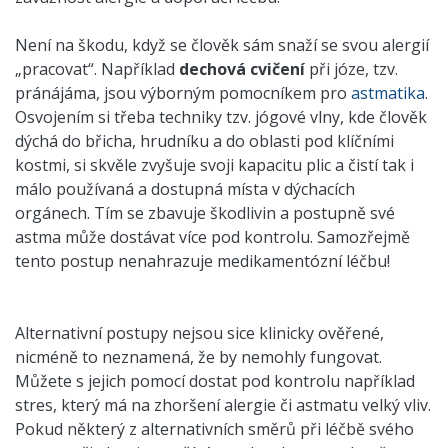
Není na škodu, když se člověk sám snaží se svou alergií
„pracovat“. Například
dechová cvičení
při józe, tzv.
pránájáma, jsou výborným pomocníkem pro
astmatika
.
Osvojením si třeba techniky tzv. jógové vlny, kde člověk
dýchá do břicha, hrudníku a do oblasti pod klíčními
kostmi, si skvěle zvyšuje svoji kapacitu plic a čistí tak i
málo používaná a dostupná místa v dýchacích
orgánech. Tím se zbavuje škodlivin a postupně své
astma může dostávat více pod kontrolu. Samozřejmě
tento postup nenahrazuje medikamentózní léčbu!
Alternativní postupy nejsou sice klinicky ověřené,
nicméně to neznamená, že by nemohly fungovat.
Můžete s jejich pomocí dostat pod kontrolu například
stres, který má na zhoršení alergie či astmatu velký vliv.
Pokud některý z alternativních směrů při léčbě svého