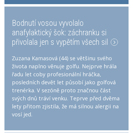
Bodnutí vosou vyvolalo
anafylaktický šok: záchranku si
přivolala jen s vypětím všech sil
Zuzana Kamasová (44) se většinu svého
života naplno věnuje golfu. Nejprve hrála
řadu let coby profesionální hráčka,
posledních devět let působí jako golfová
trenérka. V sezóně proto značnou část
svých dnů tráví venku. Teprve před dvěma
lety přitom zjistila, že má silnou alergii na
vosí jed.