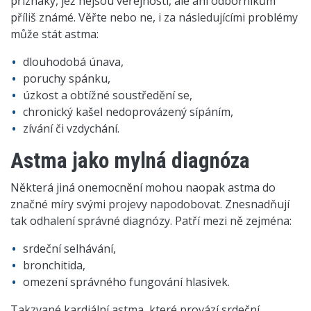
příznaky, jež nejsou veřejnosti, ale ani odborníkům
příliš známé. Věřte nebo ne, i za následujícími problémy
může stát astma:
dlouhodobá únava,
poruchy spánku,
úzkost a obtížné soustředění se,
chronický kašel nedoprovázený sípáním,
zívání či vzdychání.
Astma jako mylná diagnóza
Některá jiná onemocnění mohou naopak astma do
značné míry svými projevy napodobovat. Znesnadňují
tak odhalení správné diagnózy. Patří mezi ně zejména:
srdeční selhávání,
bronchitida,
omezení správného fungování hlasivek.
Takzvané kardiální astma, které provází srdeční