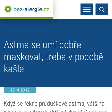
Astma se umí dobře
maskovat, třeba v podobě
kašle
15. 4. 2012
Když se řekne průduškové astma, většina