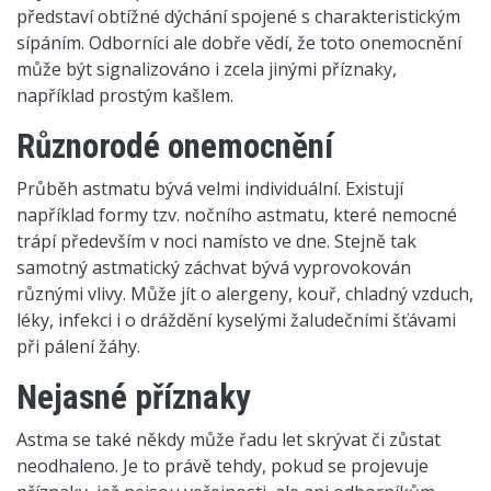
představí obtížné dýchání spojené s charakteristickým
sípáním. Odborníci ale dobře vědí, že toto onemocnění
může být signalizováno i zcela jinými příznaky,
například prostým kašlem.
Různorodé onemocnění
Průběh astmatu bývá velmi individuální. Existují
například formy tzv. nočního astmatu, které nemocné
trápí především v noci namísto ve dne. Stejně tak
samotný astmatický záchvat bývá vyprovokován
různými vlivy. Může jít o alergeny, kouř, chladný vzduch,
léky, infekci i o dráždění kyselými žaludečními šťávami
při pálení žáhy.
Nejasné příznaky
Astma se také někdy může řadu let skrývat či zůstat
neodhaleno. Je to právě tehdy, pokud se projevuje