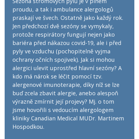
Sezóna stromových pylů je v plném
proudu, a tak i ambulance alergologů
praskají ve švech. Ostatně jako každý rok.
Jen předchozí dvě sezóny se vymykaly,
protože respirátory fungují nejen jako
bariéra před nákazou covid-19, ale i před
pyly ve vzduchu (pochopitelně vyjma
ochrany očních spojivek). Jak si mohou
alergici ulevit uprostřed hlavní sezóny? A
kdo má nárok se léčit pomocí tzv.
alergenové imunoterapie, díky níž se lze
buď zcela zbavit alergie, anebo alespoň
výrazně zmírnit její projevy? Mj. o tom
jsme hovořili s vedoucím alergologem
kliniky Canadian Medical MUDr. Martinem
Hospodkou.