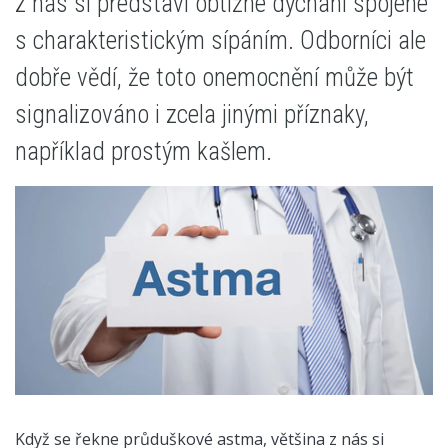
z nás si představí obtížné dýchání spojené
s charakteristickým sípáním. Odborníci ale
dobře vědí, že toto onemocnění může být
signalizováno i zcela jinými příznaky,
například prostým kašlem.
Když se řekne průduškové astma, většina z nás si