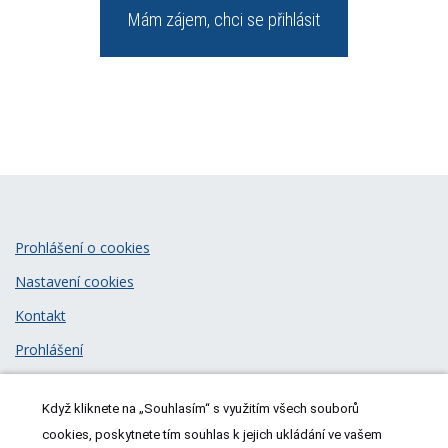
Mám zájem, chci se přihlásit
Prohlášení o cookies
Nastavení cookies
Kontakt
Prohlášení
Zásady zpracování osobních údajů
Když kliknete na „Souhlasím“ s využitím všech souborů
© 2026
MeDitorial
| ISSN 1805-3408
cookies, poskytnete tím souhlas k jejich ukládání ve vašem