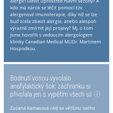
alergici ulevit uprostřed hlavní sezóny? A
kdo má nárok se léčit pomocí tzv.
alergenové imunoterapie, díky níž se lze
buď zcela zbavit alergie, anebo alespoň
výrazně zmírnit její projevy? Mj. o tom
jsme hovořili s vedoucím alergologem
kliniky Canadian Medical MUDr. Martinem
Hospodkou.
Bodnutí vosou vyvolalo
anafylaktický šok: záchranku si
přivolala jen s vypětím všech sil
Zuzana Kamasová (44) se většinu svého