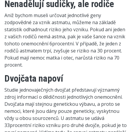
Nenadělují sudičky, ale rodiče
Aniž bychom museli určovat jednotlivé geny
zodpovědné za vznik astmatu, můžeme na základě
statistik odhadnout riziko jeho vzniku. Pokud ani jeden
z vašich rodičů nemá astma, pak je vaše šance na vznik
tohoto onemocnění 6procentní. V případě, že jeden z
rodičů astmatem trpí, zvyšuje se riziko na 30 procent.
Pokud mají nemoc matka i otec, narůstá riziko na 70
procent.
Dvojčata napoví
Studie jednovaječných dvojčat představují významný
zdroj informací o dědičnosti jednotlivých onemocnění.
Dvojčata mají stejnou genetickou výbavu, a proto se
nemoci, které jsou dány pouze geneticky, vyskytnou
vždy u obou sourozenců. U astmatu se udává
33procentní riziko vzniku pro druhé dvojče, pokud je to