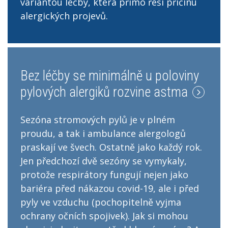
variantou léčby, která přímo řeší příčinu
alergických projevů.
Bez léčby se minimálně u poloviny
pylových alergiků rozvine astma
Sezóna stromových pylů je v plném
proudu, a tak i ambulance alergologů
praskají ve švech. Ostatně jako každý rok.
Jen předchozí dvě sezóny se vymykaly,
protože respirátory fungují nejen jako
bariéra před nákazou covid-19, ale i před
pyly ve vzduchu (pochopitelně vyjma
ochrany očních spojivek). Jak si mohou