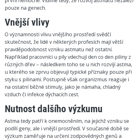
první nemocné. Vidíme tedy, že rozvoj astmatu nezáleží
pouze na genech.
Vnější vlivy
O významnosti vlivu vnějšího prostředí svědčí
skutečnost, že lidé v některých profesích mají větší
pravděpodobnost vzniku astmatu než ostatní.
Například pracovníci u pily vdechují den co den piliny z
různých dřev – následkem toho se u nich rozvíjí astma,
u kterého se zprvu objevují typické příznaky pouze při
styku s pilinami. Postupně však organizmus reaguje i
na ostatní běžné stimuly, jako je námaha, chladný
vzduch či infekce dýchacích cest.
Nutnost dalšího výzkumu
Astma tedy patří k onemocněním, na jejichž vzniku se
podílí geny, ale i vnější prostředí. V současné době se
výzkum zaměřuje na určení zodpovědných genů a