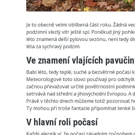
Je to obecně velmi oblíbená část roku. Žádná ve
podzimní vlezlý vítr ještě spí. Poněkud jiný pohl
léto znamená delší pylovou sezónu, není tedy div
léta za sychravý podzim.
Ve znamení vlajících pavučin
Babí léto, tedy teplé, suché a bezvětrné počasí k
Meteorologové toto slovo používají pro odchylku
začnou převažovat určité povětrnostní podmínky.
setrvává nad střední a jihovýchodní Evropou. A 
Právě v těchto dnech můžeme totiž pozorovat ho
Ty mohou při troše fantazie připomínat tenké š
V hlavní roli počasí
Každý alergik ví, že počasí zásadním způsobem o