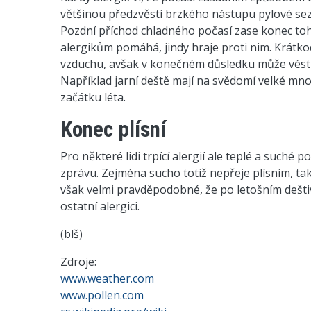
většinou předzvěstí brzkého nástupu pylové sez
Pozdní příchod chladného počasí zase konec toh
alergikům pomáhá, jindy hraje proti nim. Krátk
vzduchu, avšak v konečném důsledku může vést k
Například jarní deště mají na svědomí velké množ
začátku léta.
Konec plísní
Pro některé lidi trpící alergií ale teplé a such
zprávu. Zejména sucho totiž nepřeje plísním, tak
však velmi pravděpodobné, že po letošním deštivé
ostatní alergici.
(blš)
Zdroje:
www.weather.com
www.pollen.com