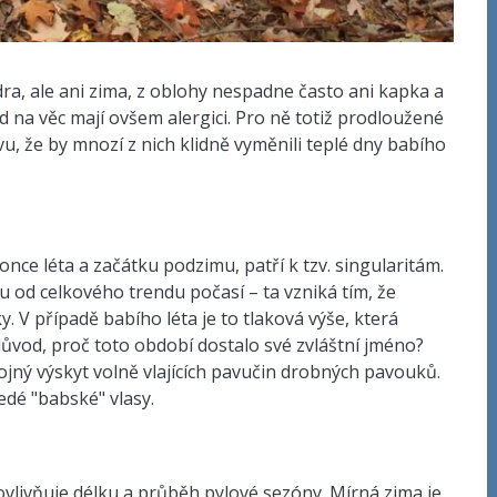
dra, ale ani zima, z oblohy nespadne často ani kapka a
ed na věc mají ovšem alergici. Pro ně totiž prodloužené
u, že by mnozí z nich klidně vyměnili teplé dny babího
once léta a začátku podzimu, patří k tzv. singularitám.
 od celkového trendu počasí – ta vzniká tím, že
 V případě babího léta je to tlaková výše, která
důvod, proč toto období dostalo své zvláštní jméno?
jný výskyt volně vlajících pavučin drobných pavouků.
edé "babské" vlasy.
vlivňuje délku a průběh pylové sezóny. Mírná zima je