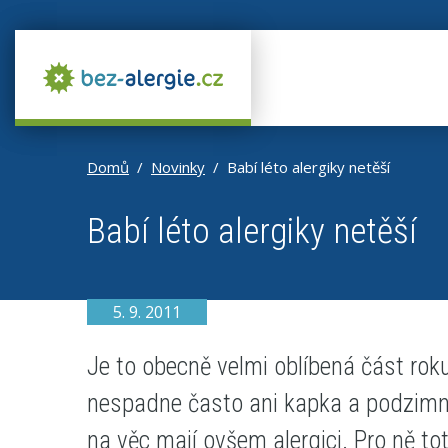
Domů
Novinky
Babí léto alergiky netěší
Babí léto alergiky netěší
5. 9. 2011
Je to obecně velmi oblíbená část roku
nespadne často ani kapka a podzimní v
na věc mají ovšem alergici. Pro ně to