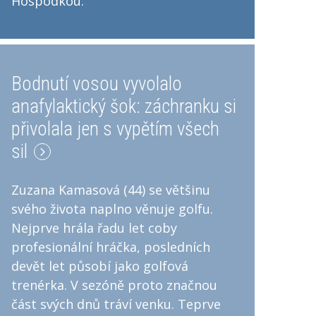
Hospodkou.
Bodnutí vosou vyvolalo
anafylaktický šok: záchranku si
přivolala jen s vypětím všech
sil
Zuzana Kamasová (44) se většinu
svého života naplno věnuje golfu.
Nejprve hrála řadu let coby
profesionální hráčka, posledních
devět let působí jako golfová
trenérka. V sezóně proto značnou
část svých dnů tráví venku. Teprve