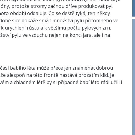
óny, protože stromy začnou dříve produkovat pyl.
oto období oddaluje. Co se deště týká, ten někdy
odobě sice dokáže snížit množství pylu přítomného ve
 urychlení růstu a k většímu počtu pylových zrn.
ství pylu ve vzduchu nejen na konci jara, ale i na
é počasí babího léta může přece jen znamenat dobrou
že alespoň na této frontě nastává prozatím klid. Je
m a chladném létě by si případné babí léto rádi užili i