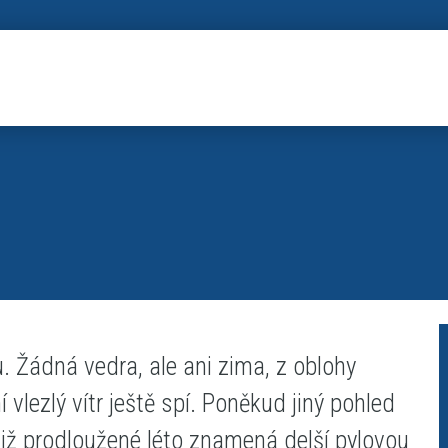
. Žádná vedra, ale ani zima, z oblohy
lezlý vítr ještě spí. Poněkud jiný pohled
tiž prodloužené léto znamená delší pylovou