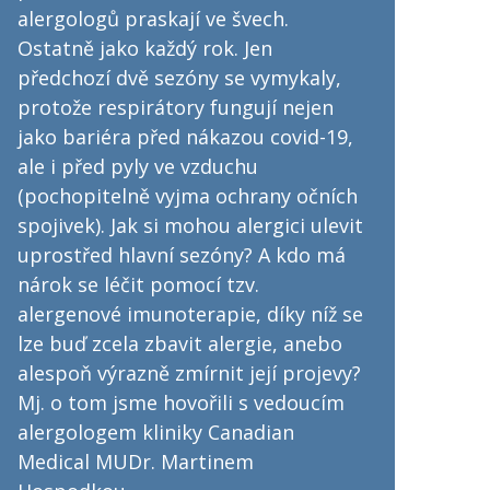
alergologů praskají ve švech.
Ostatně jako každý rok. Jen
předchozí dvě sezóny se vymykaly,
protože respirátory fungují nejen
jako bariéra před nákazou covid-19,
ale i před pyly ve vzduchu
(pochopitelně vyjma ochrany očních
spojivek). Jak si mohou alergici ulevit
uprostřed hlavní sezóny? A kdo má
nárok se léčit pomocí tzv.
alergenové imunoterapie, díky níž se
lze buď zcela zbavit alergie, anebo
alespoň výrazně zmírnit její projevy?
Mj. o tom jsme hovořili s vedoucím
alergologem kliniky Canadian
Medical MUDr. Martinem