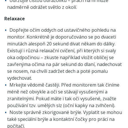
Udržujte čistou obrazovku – prach na ní může
nadměrně odrážet světlo z okolí.
Relaxace
Dopřejte očím oddych od ustavičného pohledu na
monitor. Konkrétně je doporučováno se po dvaceti
minutách alespoň 20 sekund dívat někam do dálky.
Existují i různá relaxační cvičení, při kterých si svaly
oka odpočinou – zkuste například vložit obličej se
zavřenýma očima na pár sekund do dlaní, nadechovat
se nosem, na chvíli zadržet dech a poté pomalu
vydechovat.
Mrkejte vědomě častěji. Před monitorem tak činíme
méně než obvykle a oči se stávají vysušenými a
zranitelnými. Pokud máte i tak oči vysušené, zvažte
používání tzv. umělých slz (oční kapky na zvlhčení).
Noste správně zkorigované brýle. Vyplatit se mohou
také speciální brýle a kontaktní čočky pro práci na
počítači.