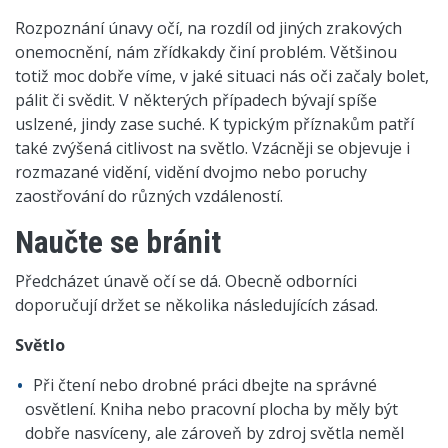
Rozpoznání únavy očí, na rozdíl od jiných zrakových
onemocnění, nám zřídkakdy činí problém. Většinou
totiž moc dobře víme, v jaké situaci nás oči začaly bolet,
pálit či svědit. V některých případech bývají spíše
uslzené, jindy zase suché. K typickým příznakům patří
také zvýšená citlivost na světlo. Vzácněji se objevuje i
rozmazané vidění, vidění dvojmo nebo poruchy
zaostřování do různých vzdáleností.
Naučte se bránit
Předcházet únavě očí se dá. Obecně odborníci
doporučují držet se několika následujících zásad.
Světlo
Při čtení nebo drobné práci dbejte na správné
osvětlení. Kniha nebo pracovní plocha by měly být
dobře nasvíceny, ale zároveň by zdroj světla neměl