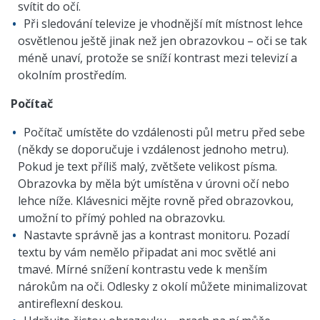
svítit do očí.
Při sledování televize je vhodnější mít místnost lehce
osvětlenou ještě jinak než jen obrazovkou – oči se tak
méně unaví, protože se sníží kontrast mezi televizí a
okolním prostředím.
Počítač
Počítač umístěte do vzdálenosti půl metru před sebe
(někdy se doporučuje i vzdálenost jednoho metru).
Pokud je text příliš malý, zvětšete velikost písma.
Obrazovka by měla být umístěna v úrovni očí nebo
lehce níže. Klávesnici mějte rovně před obrazovkou,
umožní to přímý pohled na obrazovku.
Nastavte správně jas a kontrast monitoru. Pozadí
textu by vám nemělo připadat ani moc světlé ani
tmavé. Mírné snížení kontrastu vede k menším
nárokům na oči. Odlesky z okolí můžete minimalizovat
antireflexní deskou.