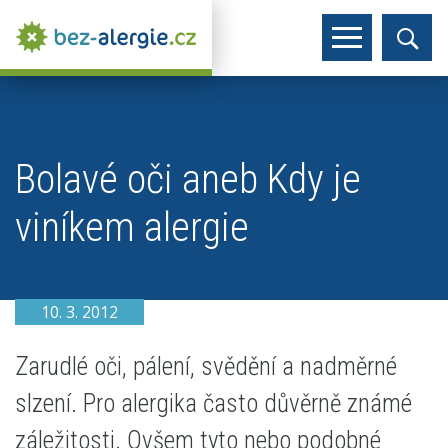
Bolavé oči aneb Kdy je
viníkem alergie
10. 3. 2012
Zarudlé oči, pálení, svědění a nadměrné
slzení. Pro alergika často důvěrně známé
záležitosti. Ovšem tyto nebo podobné