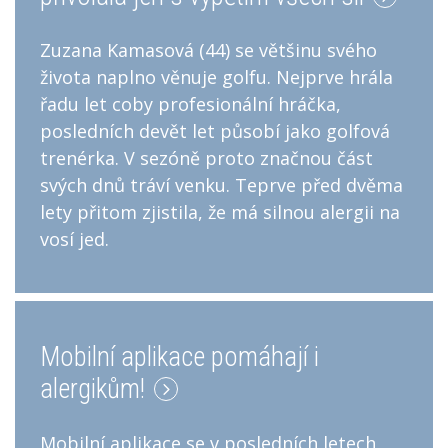
Zuzana Kamasová (44) se většinu svého
života naplno věnuje golfu. Nejprve hrála
řadu let coby profesionální hráčka,
posledních devět let působí jako golfová
trenérka. V sezóně proto značnou část
svých dnů tráví venku. Teprve před dvěma
lety přitom zjistila, že má silnou alergii na
vosí jed.
Mobilní aplikace pomáhají i
alergikům!
Mobilní aplikace se v posledních letech