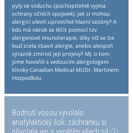
pyly ve vzduchu (pochopitelně vyjma
ochrany očních spojivek). Jak si mohou
alergici ulevit uprostřed hlavní sezóny? A
kdo má nárok se léčit pomocí tzv.
alergenové imunoterapie, díky níž se lze
buď zcela zbavit alergie, anebo alespoň
výrazně zmírnit její projevy? Mj. o tom
jsme hovořili s vedoucím alergologem
kliniky Canadian Medical MUDr. Martinem
Hospodkou.
Bodnutí vosou vyvolalo
anafylaktický šok: záchranku si
přivolala jen s vypětím všech sil