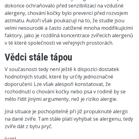
dokonce ochraňovalo před senzibilizací na vzdušné
alergeny, chování kočky bylo prevencí před rozvojem
astmatu. Autoři však poukazují na to, že studie jsou
velmi nesourodé a často zatížené mnoha modifikujícími
faktory, jako je rozdílná koncentrace zvířecích alergenů
v té které společnosti ve veřejných prostorách.
Vědci stále tápou
V současnosti tedy není ještě k dispozici dostatek
hodnotných studií, které by určily jednoznačné
doporučení. Lze však alespoň konstatovat, že
rozhodnutí o chování kočky nebo psa v rodině by se
mělo řídit jinými argumenty, než je riziko alergie.
Jiná situace je pochopitelně při již propuknuté alergii
na dané zvíře. Tam stále platí vyhýbat se alergenu, tedy
zvíře dát z bytu pryč.
(van)