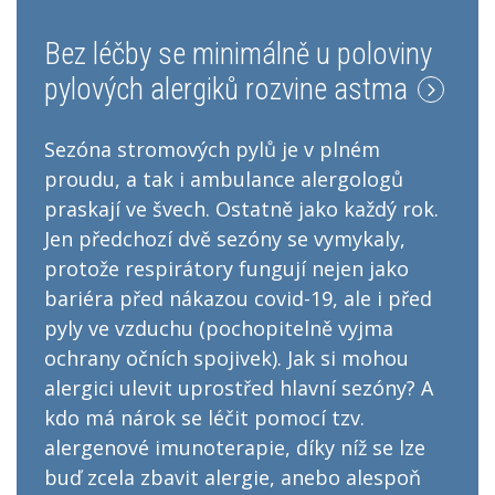
Bez léčby se minimálně u poloviny
pylových alergiků rozvine astma
Sezóna stromových pylů je v plném
proudu, a tak i ambulance alergologů
praskají ve švech. Ostatně jako každý rok.
Jen předchozí dvě sezóny se vymykaly,
protože respirátory fungují nejen jako
bariéra před nákazou covid-19, ale i před
pyly ve vzduchu (pochopitelně vyjma
ochrany očních spojivek). Jak si mohou
alergici ulevit uprostřed hlavní sezóny? A
kdo má nárok se léčit pomocí tzv.
alergenové imunoterapie, díky níž se lze
buď zcela zbavit alergie, anebo alespoň