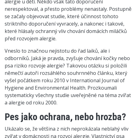
alergie u dětí. Někdo však tato doporučení
nerespektoval, a přesto problémy nenastaly. Postupně
se začaly objevovat studie, které účinnost tohoto
striktního doporučení vyvracely, a nakonec i takové,
které hlásaly ochranný vliv chování domácích miláčků
před rozvojem alergie.
Vneslo to značnou nejistotu do řad laiků, ale i
odborníků. Jaká je pravda, zvyšuje chování kočky nebo
psa riziko rozvoje alergie? Takovou otázku si položili
němečtí autoři rozsáhlého souhrnného článku, který
vyšel počátkem roku 2010 v International Journal of
Hygiene and Environmental Health. Prozkoumali
systematicky všechny studie uveřejněné na téma zvířat
a alergie od roku 2000.
Pes jako ochrana, nebo hrozba?
Ukázalo se, že většina z nich neprokázala neblahý vliv
zvířat v domácnosti na rozvoj alergie. Vlastnictví psa