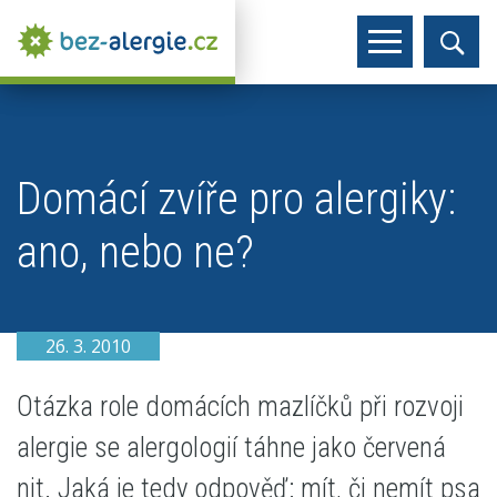
Domácí zvíře pro alergiky:
ano, nebo ne?
26. 3. 2010
Otázka role domácích mazlíčků při rozvoji
alergie se alergologií táhne jako červená
nit. Jaká je tedy odpověď: mít, či nemít psa