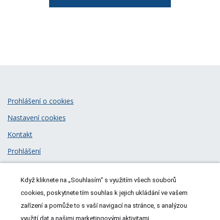
Prohlášení o cookies
Nastavení cookies
Kontakt
Prohlášení
Zásady zpracování osobních údajů
Když kliknete na „Souhlasím“ s využitím všech souborů
© 2026
MeDitorial
| ISSN 1805-3408
cookies, poskytnete tím souhlas k jejich ukládání ve vašem
zařízení a pomůže to s vaší navigací na stránce, s analýzou
využití dat a našimi marketingovými aktivitami.