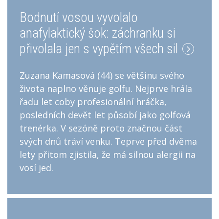
Bodnutí vosou vyvolalo
anafylaktický šok: záchranku si
přivolala jen s vypětím všech sil
Zuzana Kamasová (44) se většinu svého
života naplno věnuje golfu. Nejprve hrála
řadu let coby profesionální hráčka,
posledních devět let působí jako golfová
trenérka. V sezóně proto značnou část
svých dnů tráví venku. Teprve před dvěma
lety přitom zjistila, že má silnou alergii na
vosí jed.