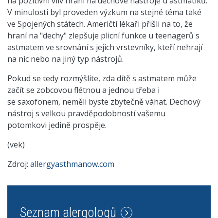
na pozitivní vliv hraní na dechové nástroje u astmatiků.
V minulosti byl proveden výzkum na stejné téma také
ve Spojených státech. Američtí lékaři přišli na to, že
hraní na "dechy" zlepšuje plicní funkce u teenagerů s
astmatem ve srovnání s jejich vrstevníky, kteří nehrají
na nic nebo na jiný typ nástrojů.
Pokud se tedy rozmýšlíte, zda dítě s astmatem může
začít se zobcovou flétnou a jednou třeba i
se saxofonem, neměli byste zbytečně váhat. Dechový
nástroj s velkou pravděpodobností vašemu
potomkovi jedině prospěje.
(vek)
Zdroj:
allergyasthmanow.com
Seznam alergologů