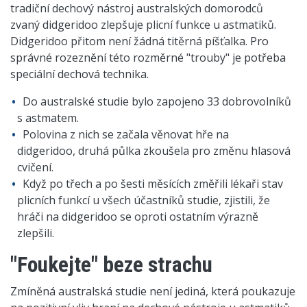
tradiční dechový nástroj australských domorodců
zvaný didgeridoo zlepšuje plicní funkce u astmatiků.
Didgeridoo přitom není žádná titěrná píšťalka. Pro
správné rozeznění této rozměrné "trouby" je potřeba
speciální dechová technika.
Do australské studie bylo zapojeno 33 dobrovolníků
s astmatem.
Polovina z nich se začala věnovat hře na
didgeridoo, druhá půlka zkoušela pro změnu hlasová
cvičení.
Když po třech a po šesti měsících změřili lékaři stav
plicních funkcí u všech účastníků studie, zjistili, že
hráči na didgeridoo se oproti ostatním výrazně
zlepšili.
"Foukejte" beze strachu
Zmíněná australská studie není jediná, která poukazuje