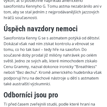
výkon, ať si poslechne například amerického
saxofonistu Kennyho G. Tomu astma nezabránilo ani v
tom, aby se stal jedním z nejprodávanějších jazzových
hráčů současnosti.
Úspěch navzdory nemoci
Saxofonista Kenny G se s astmatem potýká od dětství.
Dokázal však nad ním získat kontrolu a věnovat se
tomu, co ho tak baví – tedy hře na saxofon. Do
současné doby prodal již milióny nahrávek po celém
světě. Jedno ze svých alb, které mimochodem získalo
Cenu Grammy, nazval dokonce ironicky "Breathless"
neboli "Bez dechu". Kromě amerického hudebníka však
podporují hru na dechové nástroje u dětí s astmatem
také australští výzkumníci.
Odborníci jsou pro
Ti před časem zveřejnili studii, podle které hraní na