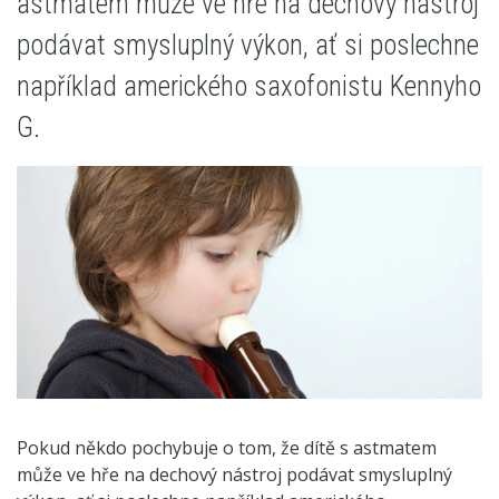
astmatem může ve hře na dechový nástroj
podávat smysluplný výkon, ať si poslechne
například amerického saxofonistu Kennyho
G.
Pokud někdo pochybuje o tom, že dítě s astmatem
může ve hře na dechový nástroj podávat smysluplný