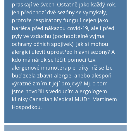
praskají ve švech. Ostatně jako každý rok.
Jen předchozí dvě sezóny se vymykaly,
protože respirátory fungují nejen jako
bariéra před nákazou covid-19, ale i před
pyly ve vzduchu (pochopitelně vyjma
ochrany očních spojivek). Jak si mohou
alergici ulevit uprostřed hlavní sezóny? A
kdo má nárok se léčit pomocí tzv.
alergenové imunoterapie, díky níž se lze
buď zcela zbavit alergie, anebo alespoň
výrazně zmírnit její projevy? Mj. o tom
jsme hovořili s vedoucím alergologem
kliniky Canadian Medical MUDr. Martinem
Hospodkou.