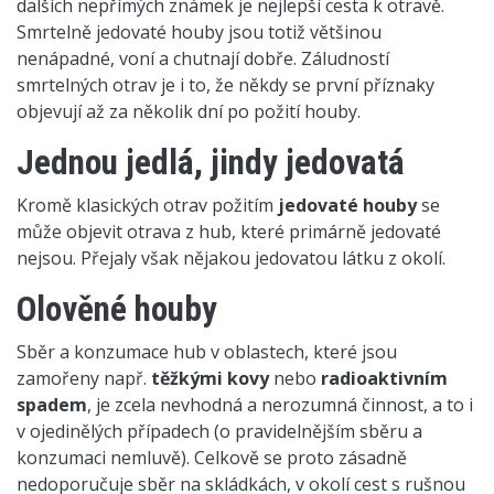
dalších nepřímých známek je nejlepší cesta k otravě.
Smrtelně jedovaté houby jsou totiž většinou
nenápadné, voní a chutnají dobře. Záludností
smrtelných otrav je i to, že někdy se první příznaky
objevují až za několik dní po požití houby.
Jednou jedlá, jindy jedovatá
Kromě klasických otrav požitím
jedovaté houby
se
může objevit otrava z hub, které primárně jedovaté
nejsou. Přejaly však nějakou jedovatou látku z okolí.
Olověné houby
Sběr a konzumace hub v oblastech, které jsou
zamořeny např.
těžkými kovy
nebo
radioaktivním
spadem
, je zcela nevhodná a nerozumná činnost, a to i
v ojedinělých případech (o pravidelnějším sběru a
konzumaci nemluvě). Celkově se proto zásadně
nedoporučuje sběr na skládkách, v okolí cest s rušnou