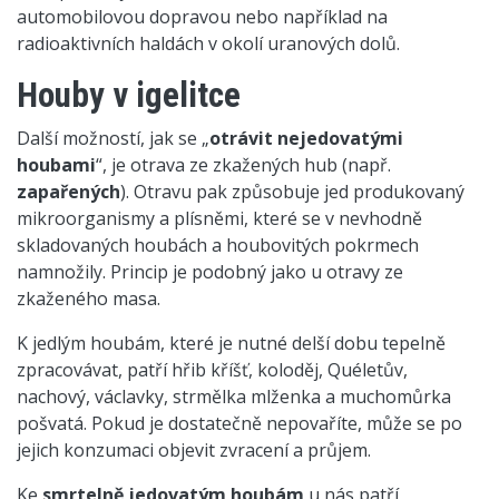
automobilovou dopravou nebo například na
radioaktivních haldách v okolí uranových dolů.
Houby v igelitce
Další možností, jak se „
otrávit nejedovatými
houbami
“, je otrava ze zkažených hub (např.
zapařených
). Otravu pak způsobuje jed produkovaný
mikroorganismy a plísněmi, které se v nevhodně
skladovaných houbách a houbovitých pokrmech
namnožily. Princip je podobný jako u otravy ze
zkaženého masa.
K jedlým houbám, které je nutné delší dobu tepelně
zpracovávat, patří hřib kříšť, koloděj, Quéletův,
nachový, václavky, strmělka mlženka a muchomůrka
pošvatá. Pokud je dostatečně nepovaříte, může se po
jejich konzumaci objevit zvracení a průjem.
Ke
smrtelně jedovatým houbám
u nás patří