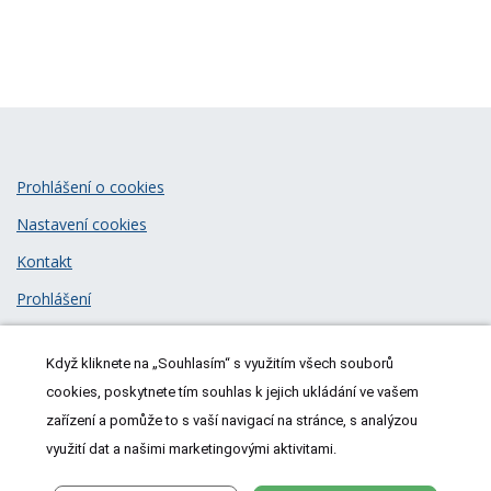
Prohlášení o cookies
Nastavení cookies
Kontakt
Prohlášení
Zásady zpracování osobních údajů
Když kliknete na „Souhlasím“ s využitím všech souborů
© 2026
MeDitorial
| ISSN 1805-3408
cookies, poskytnete tím souhlas k jejich ukládání ve vašem
zařízení a pomůže to s vaší navigací na stránce, s analýzou
využití dat a našimi marketingovými aktivitami.