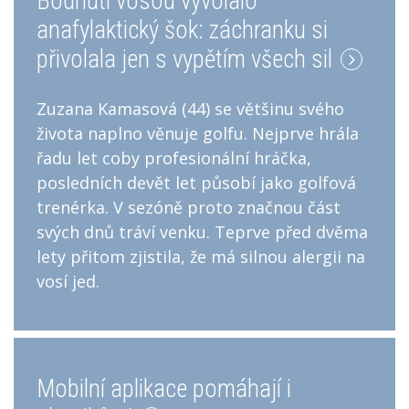
Bodnutí vosou vyvolalo
anafylaktický šok: záchranku si
přivolala jen s vypětím všech sil
Zuzana Kamasová (44) se většinu svého
života naplno věnuje golfu. Nejprve hrála
řadu let coby profesionální hráčka,
posledních devět let působí jako golfová
trenérka. V sezóně proto značnou část
svých dnů tráví venku. Teprve před dvěma
lety přitom zjistila, že má silnou alergii na
vosí jed.
Mobilní aplikace pomáhají i