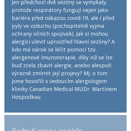
Jen předchozí dvě sezóny se vymykaly,
protože respirátory fungují nejen jako
bariéra před nákazou covid-19, ale i před
pyly ve vzduchu (pochopitelně vyjma
ochrany očních spojivek). Jak si mohou
alergici ulevit uprostřed hlavní sezóny? A
kdo má nárok se léčit pomocí tzv.
alergenové imunoterapie, díky níž se lze
buď zcela zbavit alergie, anebo alespoň
výrazně zmírnit její projevy? Mj. o tom
jsme hovořili s vedoucím alergologem
kliniky Canadian Medical MUDr. Martinem
Hospodkou.