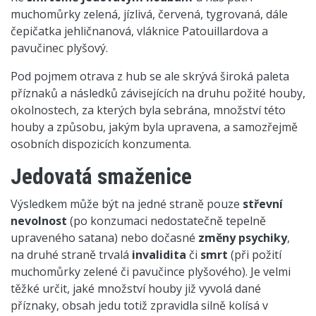
muchomůrky zelená, jízlivá, červená, tygrovaná, dále
čepičatka jehličnanová, vláknice Patouillardova a
pavučinec plyšový.
Pod pojmem otrava z hub se ale skrývá široká paleta
příznaků a následků závisejících na druhu požité houby,
okolnostech, za kterých byla sebrána, množství této
houby a způsobu, jakým byla upravena, a samozřejmě
osobních dispozicích konzumenta.
Jedovatá smaženice
Výsledkem může být na jedné straně pouze
střevní
nevolnost
(po konzumaci nedostatečně tepelně
upraveného satana) nebo dočasné
změny psychiky
,
na druhé straně trvalá
invalidita
či
smrt
(při požití
muchomůrky zelené či pavučince plyšového). Je velmi
těžké určit, jaké množství houby již vyvolá dané
příznaky, obsah jedu totiž zpravidla silně kolísá v