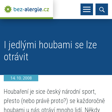
I jedlými houbami se lze
otrávit
14. 10. 2008
Houbaření je sice český národní sport,
přesto (nebo právě proto?) se každoročně
houbami u nás otráví mnoho lidí. Někdy