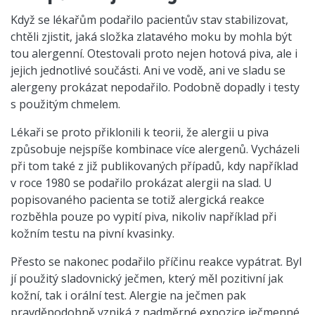
Když se lékařům podařilo pacientův stav stabilizovat,
chtěli zjistit, jaká složka zlatavého moku by mohla být
tou alergenní. Otestovali proto nejen hotová piva, ale i
jejich jednotlivé součásti. Ani ve vodě, ani ve sladu se
alergeny prokázat nepodařilo. Podobně dopadly i testy
s použitým chmelem.
Lékaři se proto přiklonili k teorii, že alergii u piva
způsobuje nejspíše kombinace více alergenů. Vycházeli
při tom také z již publikovaných případů, kdy například
v roce 1980 se podařilo prokázat alergii na slad. U
popisovaného pacienta se totiž alergická reakce
rozběhla pouze po vypití piva, nikoliv například při
kožním testu na pivní kvasinky.
Přesto se nakonec podařilo příčinu reakce vypátrat. Byl
jí použitý sladovnický ječmen, který měl pozitivní jak
kožní, tak i orální test. Alergie na ječmen pak
pravděpodobně vzniká z nadměrné expozice ječmenné