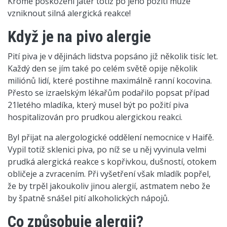
Kromě poškození jater totiž po jeho požití může
vzniknout silná alergická reakce!
Když je na pivo alergie
Pití piva je v dějinách lidstva popsáno již několik tisíc let.
Každý den se jím také po celém světě opije několik
miliónů lidí, které postihne maximálně ranní kocovina.
Přesto se izraelským lékařům podařilo popsat případ
21letého mladíka, který musel být po požití piva
hospitalizován pro prudkou alergickou reakci.
Byl přijat na alergologické oddělení nemocnice v Haifě.
Vypil totiž sklenici piva, po níž se u něj vyvinula velmi
prudká alergická reakce s kopřivkou, dušností, otokem
obličeje a zvracením. Při vyšetření však mladík popřel,
že by trpěl jakoukoliv jinou alergií, astmatem nebo že
by špatně snášel pití alkoholických nápojů.
Co způsobuje alergii?