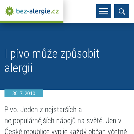
I pivo může způsobit
alergii
30. 7. 2010
Pivo. Jeden z nejstarších a
nejpopulárnějších nápojů na světě. Jen v
České republice vypije každý občan včetně